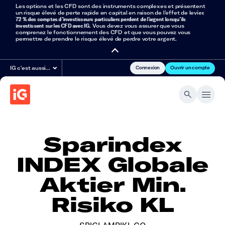
Les options et les CFD sont des instruments complexes et présentent
un risque élevé de perte rapide en capital en raison de l’effet de levier.
72 % des comptes d’investisseurs particuliers perdent de l’argent lorsqu’ils
investissent sur les CFD avec IG
. Vous devez vous assurer que vous
comprenez le fonctionnement des CFD et que vous pouvez vous
permettre de prendre le risque élevé de perdre votre argent.
Connexion
Ouvrir un compte
IG c'est aussi…
Sparindex
INDEX Globale
Aktier Min.
Risiko KL