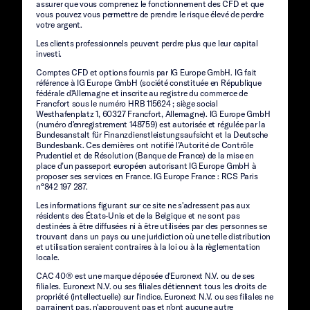
assurer que vous comprenez le fonctionnement des CFD et que
vous pouvez vous permettre de prendre le risque élevé de perdre
votre argent.
Les clients professionnels peuvent perdre plus que leur capital
investi.
Comptes CFD et options fournis par IG Europe GmbH. IG fait
référence à IG Europe GmbH (société constituée en République
fédérale d'Allemagne et inscrite au registre du commerce de
Francfort sous le numéro HRB 115624 ; siège social
Westhafenplatz 1, 60327 Francfort, Allemagne). IG Europe GmbH
(numéro d'enregistrement 148759) est autorisée et régulée par la
Bundesanstalt für Finanzdienstleistungsaufsicht et la Deutsche
Bundesbank. Ces dernières ont notifié l’Autorité de Contrôle
Prudentiel et de Résolution (Banque de France) de la mise en
place d’un passeport européen autorisant IG Europe GmbH à
proposer ses services en France. IG Europe France : RCS Paris
n°842 197 287.
Les informations figurant sur ce site ne s'adressent pas aux
résidents des États-Unis et de la Belgique et ne sont pas
destinées à être diffusées ni à être utilisées par des personnes se
trouvant dans un pays ou une juridiction où une telle distribution
et utilisation seraient contraires à la loi ou à la règlementation
locale.
CAC 40® est une marque déposée d'Euronext N.V. ou de ses
filiales. Euronext N.V. ou ses filiales détiennent tous les droits de
propriété (intellectuelle) sur l'indice. Euronext N.V. ou ses filiales ne
parrainent pas, n'approuvent pas et n'ont aucune autre