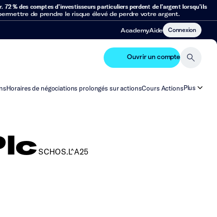
r.
72 % des comptes d’investisseurs particuliers perdent de l’argent lorsqu’ils
mettre de prendre le risque élevé de perdre votre argent.
Connexion
Academy
Aide
Ouvrir un compte
Plus
ns
Horaires de négociations prolongés sur actions
Cours Actions
lc
SCHOS.L^A25