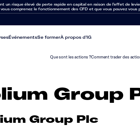
un risque élevé de perte rapide en capital en raison de l’effet de levie
 vous comprenez le fonctionnement des CFD et que vous pouvez vous per
yses
Événements
Se former
À propos d'IG
Que sont les actions ?
Comment trader des actio
lium Group P
ium Group Plc