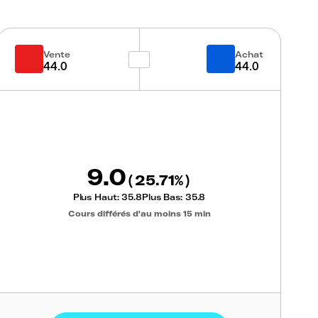
Vente
Achat
44.0
44.0
9.0
25.71
(
%)
Plus Haut:
35.8
Plus Bas:
35.8
Cours différés d'au moins 15 min