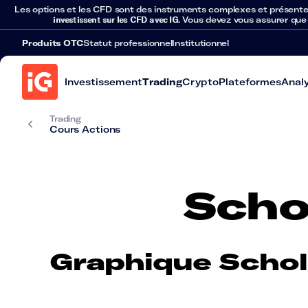
Les options et les CFD sont des instruments complexes et présentent 
investissent sur les CFD avec IG
. Vous devez vous assurer que
Produits OTC
Statut professionnel
Institutionnel
Investissement
Trading
Crypto
Plateformes
Anal
Trading
Cours Actions
Scho
Graphique Schol