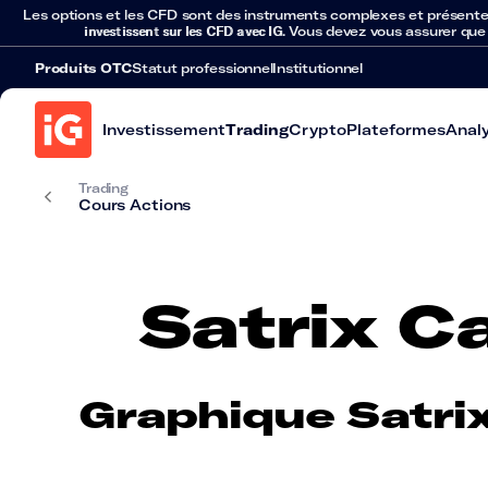
Les options et les CFD sont des instruments complexes et présentent 
investissent sur les CFD avec IG
. Vous devez vous assurer que
Produits OTC
Statut professionnel
Institutionnel
Investissement
Trading
Crypto
Plateformes
Anal
Trading
Cours Actions
Satrix C
Graphique Satri