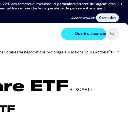
r.
72 % des comptes d’investisseurs particuliers perdent de l’argent lorsqu’ils
mettre de prendre le risque élevé de perdre votre argent.
Connexion
Academy
Aide
Ouvrir un compte
Plus
ns
Horaires de négociations prolongés sur actions
Cours Actions
are ETF
STXCAPJ.J
ETF