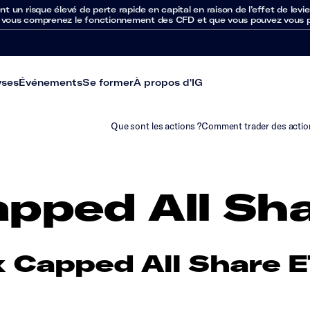
un risque élevé de perte rapide en capital en raison de l’effet de levie
 vous comprenez le fonctionnement des CFD et que vous pouvez vous per
yses
Événements
Se former
À propos d'IG
Que sont les actions ?
Comment trader des actio
apped All Sh
x Capped All Share 