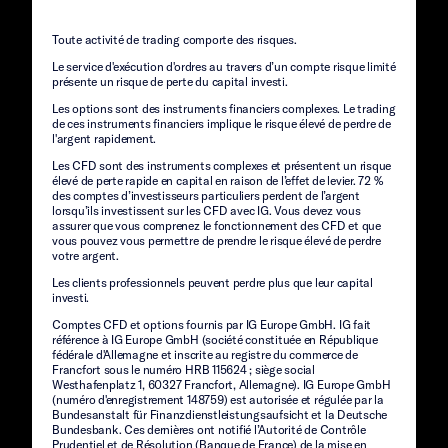
Toute activité de trading comporte des risques.
Le service d'exécution d'ordres au travers d’un compte risque limité
présente un risque de perte du capital investi.
Les options sont des instruments financiers complexes. Le trading
de ces instruments financiers implique le risque élevé de perdre de
l'argent rapidement.
Les CFD sont des instruments complexes et présentent un risque
élevé de perte rapide en capital en raison de l’effet de levier. 72 %
des comptes d’investisseurs particuliers perdent de l’argent
lorsqu’ils investissent sur les CFD avec IG. Vous devez vous
assurer que vous comprenez le fonctionnement des CFD et que
vous pouvez vous permettre de prendre le risque élevé de perdre
votre argent.
Les clients professionnels peuvent perdre plus que leur capital
investi.
Comptes CFD et options fournis par IG Europe GmbH. IG fait
référence à IG Europe GmbH (société constituée en République
fédérale d'Allemagne et inscrite au registre du commerce de
Francfort sous le numéro HRB 115624 ; siège social
Westhafenplatz 1, 60327 Francfort, Allemagne). IG Europe GmbH
(numéro d'enregistrement 148759) est autorisée et régulée par la
Bundesanstalt für Finanzdienstleistungsaufsicht et la Deutsche
Bundesbank. Ces dernières ont notifié l’Autorité de Contrôle
Prudentiel et de Résolution (Banque de France) de la mise en