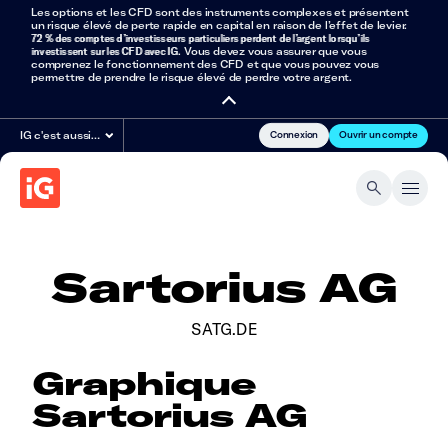
Les options et les CFD sont des instruments complexes et présentent
un risque élevé de perte rapide en capital en raison de l’effet de levier.
72 % des comptes d’investisseurs particuliers perdent de l’argent lorsqu’ils
investissent sur les CFD avec IG
. Vous devez vous assurer que vous
comprenez le fonctionnement des CFD et que vous pouvez vous
permettre de prendre le risque élevé de perdre votre argent.
Connexion
Ouvrir un compte
IG c'est aussi…
Sartorius AG
SATG.DE
Graphique
Sartorius AG