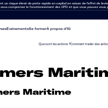
un risque élevé de perte rapide en capital en raison de l’effet de levie
 vous comprenez le fonctionnement des CFD et que vous pouvez vous per
yses
Événements
Se former
À propos d'IG
Que sont les actions ?
Comment trader des actio
mers Mariti
ers Maritime