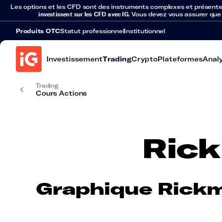
Les options et les CFD sont des instruments complexes et présentent 
investissent sur les CFD avec IG
. Vous devez vous assurer que
Produits OTC
Statut professionnel
Institutionnel
Investissement
Trading
Crypto
Plateformes
Anal
Trading
Cours Actions
Rick
Graphique Rickm