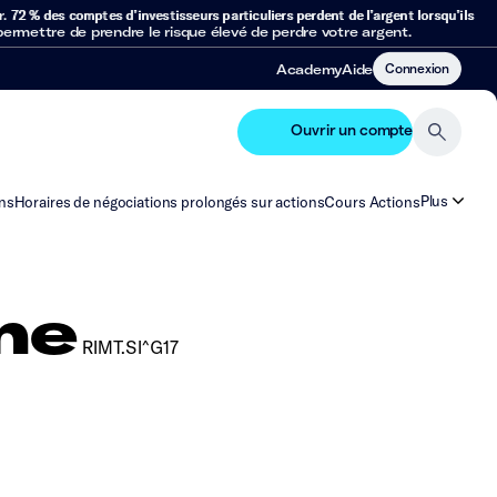
r.
72 % des comptes d’investisseurs particuliers perdent de l’argent lorsqu’ils
mettre de prendre le risque élevé de perdre votre argent.
Connexion
Academy
Aide
Ouvrir un compte
Plus
ns
Horaires de négociations prolongés sur actions
Cours Actions
me
RIMT.SI^G17