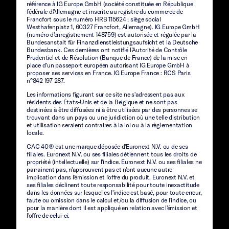
référence à IG Europe GmbH (société constituée en République
fédérale d'Allemagne et inscrite au registre du commerce de
Francfort sous le numéro HRB 115624 ; siège social
Westhafenplatz 1, 60327 Francfort, Allemagne). IG Europe GmbH
(numéro d'enregistrement 148759) est autorisée et régulée par la
Bundesanstalt für Finanzdienstleistungsaufsicht et la Deutsche
Bundesbank. Ces dernières ont notifié l’Autorité de Contrôle
Prudentiel et de Résolution (Banque de France) de la mise en
place d’un passeport européen autorisant IG Europe GmbH à
proposer ses services en France. IG Europe France : RCS Paris
n°842 197 287.
Les informations figurant sur ce site ne s'adressent pas aux
résidents des États-Unis et de la Belgique et ne sont pas
destinées à être diffusées ni à être utilisées par des personnes se
trouvant dans un pays ou une juridiction où une telle distribution
et utilisation seraient contraires à la loi ou à la règlementation
locale.
CAC 40® est une marque déposée d'Euronext N.V. ou de ses
filiales. Euronext N.V. ou ses filiales détiennent tous les droits de
propriété (intellectuelle) sur l'indice. Euronext N.V. ou ses filiales ne
parrainent pas, n'approuvent pas et n'ont aucune autre
implication dans l'émission et l'offre du produit. Euronext N.V. et
ses filiales déclinent toute responsabilité pour toute inexactitude
dans les données sur lesquelles l'indice est basé, pour toute erreur,
faute ou omission dans le calcul et/ou la diffusion de l'indice, ou
pour la manière dont il est appliqué en relation avec l'émission et
l'offre de celui-ci.