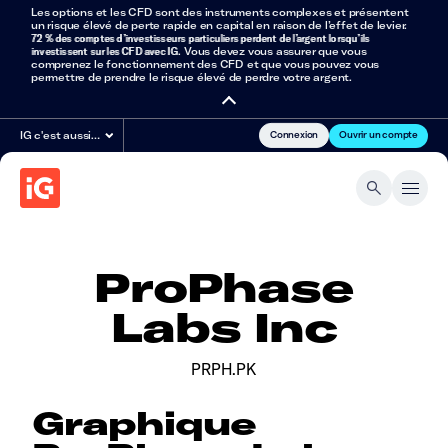
Les options et les CFD sont des instruments complexes et présentent
un risque élevé de perte rapide en capital en raison de l’effet de levier.
72 % des comptes d’investisseurs particuliers perdent de l’argent lorsqu’ils
investissent sur les CFD avec IG
. Vous devez vous assurer que vous
comprenez le fonctionnement des CFD et que vous pouvez vous
permettre de prendre le risque élevé de perdre votre argent.
Connexion
Ouvrir un compte
IG c'est aussi…
ProPhase
Labs Inc
PRPH.PK
Graphique