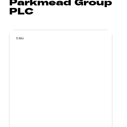
Parkmead Group
PLC
5 Min