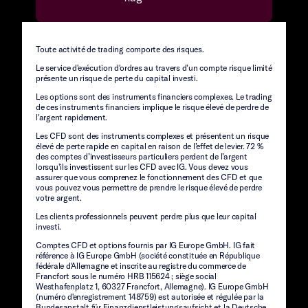
Toute activité de trading comporte des risques.
Le service d'exécution d'ordres au travers d’un compte risque limité
présente un risque de perte du capital investi.
Les options sont des instruments financiers complexes. Le trading
de ces instruments financiers implique le risque élevé de perdre de
l'argent rapidement.
Les CFD sont des instruments complexes et présentent un risque
élevé de perte rapide en capital en raison de l’effet de levier. 72 %
des comptes d’investisseurs particuliers perdent de l’argent
lorsqu’ils investissent sur les CFD avec IG. Vous devez vous
assurer que vous comprenez le fonctionnement des CFD et que
vous pouvez vous permettre de prendre le risque élevé de perdre
votre argent.
Les clients professionnels peuvent perdre plus que leur capital
investi.
Comptes CFD et options fournis par IG Europe GmbH. IG fait
référence à IG Europe GmbH (société constituée en République
fédérale d'Allemagne et inscrite au registre du commerce de
Francfort sous le numéro HRB 115624 ; siège social
Westhafenplatz 1, 60327 Francfort, Allemagne). IG Europe GmbH
(numéro d'enregistrement 148759) est autorisée et régulée par la
Bundesanstalt für Finanzdienstleistungsaufsicht et la Deutsche