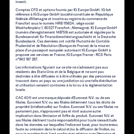
investi.
Comptes CFD et options fournis par IG Europe GmbH. IG fait
référence à IG Europe GmbH (société constituée en République
fédérale d'Allemagne et inscrite au registre du commerce de
Francfort sous le numéro HRB 115624 ; siège social
Westhafenplatz 1, 60327 Francfort, Allemagne). IG Europe GmbH
(numéro d'enregistrement 148759) est autorisée et régulée par la
Bundesanstalt für Finanzdienstleistungsaufsicht et la Deutsche
Bundesbank. Ces dernières ont notifié l’Autorité de Contrôle
Prudentiel et de Résolution (Banque de France) de la mise en
place d’un passeport européen autorisant IG Europe GmbH à
proposer ses services en France. IG Europe France : RCS Paris
n°842 197 287.
Les informations figurant sur ce site ne s'adressent pas aux
résidents des États-Unis et de la Belgique et ne sont pas
destinées à être diffusées ni à être utilisées par des personnes se
trouvant dans un pays ou une juridiction où une telle distribution
et utilisation seraient contraires à la loi ou à la règlementation
locale.
CAC 40® est une marque déposée d'Euronext N.V. ou de ses
filiales. Euronext N.V. ou ses filiales détiennent tous les droits de
propriété (intellectuelle) sur l'indice. Euronext N.V. ou ses filiales ne
parrainent pas, n'approuvent pas et n'ont aucune autre
implication dans l'émission et l'offre du produit. Euronext N.V. et
ses filiales déclinent toute responsabilité pour toute inexactitude
dans les données sur lesquelles l'indice est basé, pour toute erreur,
faute ou omission dans le calcul et/ou la diffusion de l'indice, ou
pour la manière dont il est appliqué en relation avec l'émission et