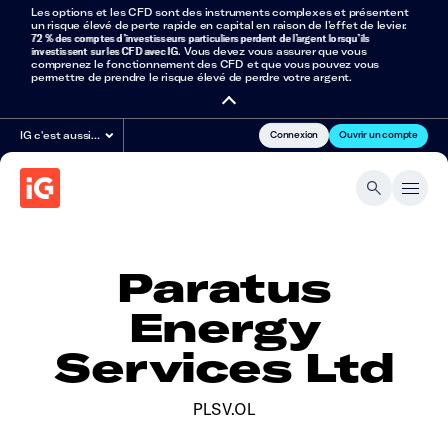
Les options et les CFD sont des instruments complexes et présentent
un risque élevé de perte rapide en capital en raison de l’effet de levier.
72 % des comptes d’investisseurs particuliers perdent de l’argent lorsqu’ils
investissent sur les CFD avec IG
. Vous devez vous assurer que vous
comprenez le fonctionnement des CFD et que vous pouvez vous
permettre de prendre le risque élevé de perdre votre argent.
Connexion
Ouvrir un compte
IG c'est aussi…
Paratus
Energy
Services Ltd
PLSV.OL