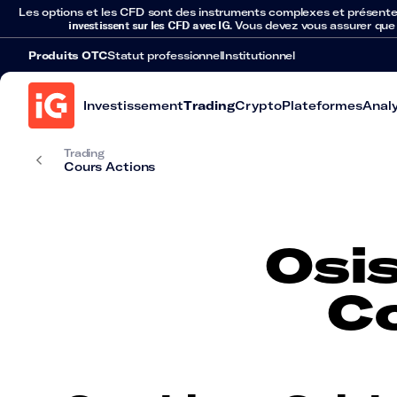
Les options et les CFD sont des instruments complexes et présentent 
investissent sur les CFD avec IG
. Vous devez vous assurer que
Produits OTC
Statut professionnel
Institutionnel
Investissement
Trading
Crypto
Plateformes
Anal
Trading
Cours Actions
Osi
Co