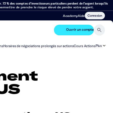
r.
72 % des comptes d’investisseurs particuliers perdent de l’argent lorsqu’ils
mettre de prendre le risque élevé de perdre votre argent.
Connexion
Academy
Aide
Ouvrir un compte
Plus
ns
Horaires de négociations prolongés sur actions
Cours Actions
ment
 US