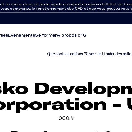
un risque élevé de perte rapide en capital en raison de l’effet de levie
 vous comprenez le fonctionnement des CFD et que vous pouvez vous per
yses
Événements
Se former
À propos d'IG
Que sont les actions ?
Comment trader des actio
sko Develop
rporation -
OGG.N