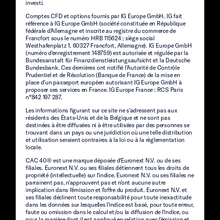
investi.
Comptes CFD et options fournis par IG Europe GmbH. IG fait
référence à IG Europe GmbH (société constituée en République
fédérale d'Allemagne et inscrite au registre du commerce de
Francfort sous le numéro HRB 115624 ; siège social
Westhafenplatz 1, 60327 Francfort, Allemagne). IG Europe GmbH
(numéro d'enregistrement 148759) est autorisée et régulée par la
Bundesanstalt für Finanzdienstleistungsaufsicht et la Deutsche
Bundesbank. Ces dernières ont notifié l’Autorité de Contrôle
Prudentiel et de Résolution (Banque de France) de la mise en
place d’un passeport européen autorisant IG Europe GmbH à
proposer ses services en France. IG Europe France : RCS Paris
n°842 197 287.
Les informations figurant sur ce site ne s'adressent pas aux
résidents des États-Unis et de la Belgique et ne sont pas
destinées à être diffusées ni à être utilisées par des personnes se
trouvant dans un pays ou une juridiction où une telle distribution
et utilisation seraient contraires à la loi ou à la règlementation
locale.
CAC 40® est une marque déposée d'Euronext N.V. ou de ses
filiales. Euronext N.V. ou ses filiales détiennent tous les droits de
propriété (intellectuelle) sur l'indice. Euronext N.V. ou ses filiales ne
parrainent pas, n'approuvent pas et n'ont aucune autre
implication dans l'émission et l'offre du produit. Euronext N.V. et
ses filiales déclinent toute responsabilité pour toute inexactitude
dans les données sur lesquelles l'indice est basé, pour toute erreur,
faute ou omission dans le calcul et/ou la diffusion de l'indice, ou
pour la manière dont il est appliqué en relation avec l'émission et