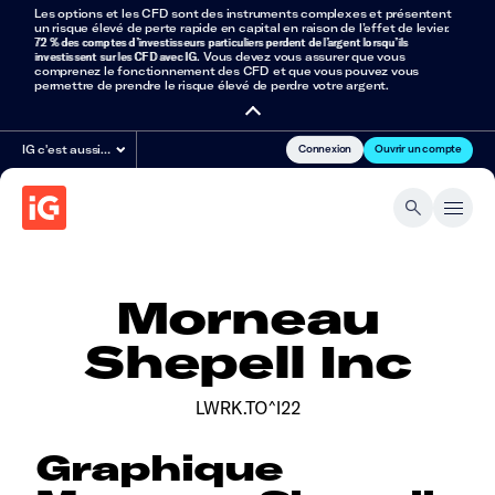
Les options et les CFD sont des instruments complexes et présentent
un risque élevé de perte rapide en capital en raison de l’effet de levier.
72 % des comptes d’investisseurs particuliers perdent de l’argent lorsqu’ils
investissent sur les CFD avec IG
. Vous devez vous assurer que vous
comprenez le fonctionnement des CFD et que vous pouvez vous
permettre de prendre le risque élevé de perdre votre argent.
Connexion
Ouvrir un compte
IG c'est aussi…
Morneau
Shepell Inc
LWRK.TO^I22
Graphique