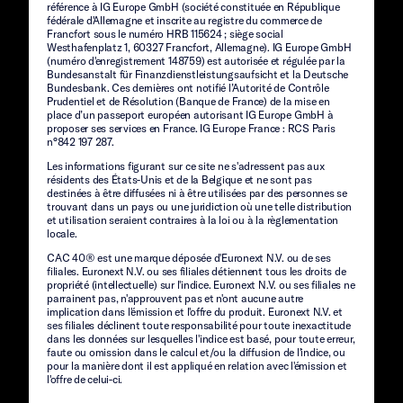
référence à IG Europe GmbH (société constituée en République
fédérale d'Allemagne et inscrite au registre du commerce de
Francfort sous le numéro HRB 115624 ; siège social
Westhafenplatz 1, 60327 Francfort, Allemagne). IG Europe GmbH
(numéro d'enregistrement 148759) est autorisée et régulée par la
Bundesanstalt für Finanzdienstleistungsaufsicht et la Deutsche
Bundesbank. Ces dernières ont notifié l’Autorité de Contrôle
Prudentiel et de Résolution (Banque de France) de la mise en
place d’un passeport européen autorisant IG Europe GmbH à
proposer ses services en France. IG Europe France : RCS Paris
n°842 197 287.
Les informations figurant sur ce site ne s'adressent pas aux
résidents des États-Unis et de la Belgique et ne sont pas
destinées à être diffusées ni à être utilisées par des personnes se
trouvant dans un pays ou une juridiction où une telle distribution
et utilisation seraient contraires à la loi ou à la règlementation
locale.
CAC 40® est une marque déposée d'Euronext N.V. ou de ses
filiales. Euronext N.V. ou ses filiales détiennent tous les droits de
propriété (intellectuelle) sur l'indice. Euronext N.V. ou ses filiales ne
parrainent pas, n'approuvent pas et n'ont aucune autre
implication dans l'émission et l'offre du produit. Euronext N.V. et
ses filiales déclinent toute responsabilité pour toute inexactitude
dans les données sur lesquelles l'indice est basé, pour toute erreur,
faute ou omission dans le calcul et/ou la diffusion de l'indice, ou
pour la manière dont il est appliqué en relation avec l'émission et
l'offre de celui-ci.