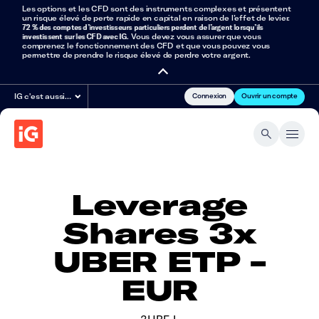
Les options et les CFD sont des instruments complexes et présentent
un risque élevé de perte rapide en capital en raison de l’effet de levier.
72 % des comptes d’investisseurs particuliers perdent de l’argent lorsqu’ils
investissent sur les CFD avec IG
. Vous devez vous assurer que vous
comprenez le fonctionnement des CFD et que vous pouvez vous
permettre de prendre le risque élevé de perdre votre argent.
Connexion
Ouvrir un compte
IG c'est aussi…
Leverage
Shares 3x
UBER ETP -
EUR