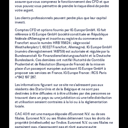
assurer que vous comprenez le fonctionnement des CFD et que
vous pouvez vous permettre de prendre le risque élevé de perdre
votre argent.
Les clients professionnels peuvent perdre plus que leur capital
investi.
Comptes CFD et options fournis par IG Europe GmbH. IG fait
référence à IG Europe GmbH (société constituée en République
fédérale d'Allemagne et inscrite au registre du commerce de
Francfort sous le numéro HRB 115624 ; siège social
Westhafenplatz 1, 60327 Francfort, Allemagne). IG Europe GmbH
(numéro d'enregistrement 148759) est autorisée et régulée par la
Bundesanstalt für Finanzdienstleistungsaufsicht et la Deutsche
Bundesbank. Ces dernières ont notifié l’Autorité de Contrôle
Prudentiel et de Résolution (Banque de France) de la mise en
place d’un passeport européen autorisant IG Europe GmbH à
proposer ses services en France. IG Europe France : RCS Paris
n°842 197 287.
Les informations figurant sur ce site ne s'adressent pas aux
résidents des États-Unis et de la Belgique et ne sont pas
destinées à être diffusées ni à être utilisées par des personnes se
trouvant dans un pays ou une juridiction où une telle distribution
et utilisation seraient contraires à la loi ou à la règlementation
locale.
CAC 40® est une marque déposée d'Euronext N.V. ou de ses
filiales. Euronext N.V. ou ses filiales détiennent tous les droits de
propriété (intellectuelle) sur l'indice. Euronext N.V. ou ses filiales ne
parrainent pas, n'approuvent pas et n'ont aucune autre