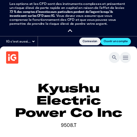
Les options et les CFD sont des instruments complexes et présentent
un risque élevé de perte rapide en capital en raison de l’effet de levier.
72 % des comptes d’investisseurs particuliers perdent de l’argent lorsqu’ils
investissent sur les CFD avec IG
. Vous devez vous assurer que vous
comprenez le fonctionnement des CFD et que vous pouvez vous
permettre de prendre le risque élevé de perdre votre argent.
Connexion
Ouvrir un compte
IG c'est aussi…
Kyushu
Electric
Power Co Inc
9508.T