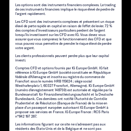
Les options sont des instruments financiers complexes. Le trading
de ces instruments financiers implique le risque élevé de perdre de
l'argent rapidement.
Les CFD sont des instruments complexes et présentent un risque
élevé de perte rapide en capital en raison de l’effet de levier. 72 %
des comptes d’investisseurs particuliers perdent de l’argent
lorsqu’ils investissent sur les CFD avec IG. Vous devez vous
assurer que vous comprenez le fonctionnement des CFD et que
vous pouvez vous permettre de prendre le risque élevé de perdre
votre argent.
Les clients professionnels peuvent perdre plus que leur capital
investi.
Comptes CFD et options fournis par IG Europe GmbH. IG fait
référence à IG Europe GmbH (société constituée en République
fédérale d'Allemagne et inscrite au registre du commerce de
Francfort sous le numéro HRB 115624 ; siège social
Westhafenplatz 1, 60327 Francfort, Allemagne). IG Europe GmbH
(numéro d'enregistrement 148759) est autorisée et régulée par la
Bundesanstalt für Finanzdienstleistungsaufsicht et la Deutsche
Bundesbank. Ces dernières ont notifié l’Autorité de Contrôle
Prudentiel et de Résolution (Banque de France) de la mise en
place d’un passeport européen autorisant IG Europe GmbH à
proposer ses services en France. IG Europe France : RCS Paris
n°842 197 287.
Les informations figurant sur ce site ne s'adressent pas aux
résidents des États-Unis et de la Belgique et ne sont pas