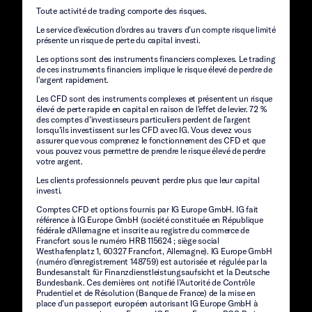
Toute activité de trading comporte des risques.
Le service d'exécution d'ordres au travers d’un compte risque limité
présente un risque de perte du capital investi.
Les options sont des instruments financiers complexes. Le trading
de ces instruments financiers implique le risque élevé de perdre de
l'argent rapidement.
Les CFD sont des instruments complexes et présentent un risque
élevé de perte rapide en capital en raison de l’effet de levier. 72 %
des comptes d’investisseurs particuliers perdent de l’argent
lorsqu’ils investissent sur les CFD avec IG. Vous devez vous
assurer que vous comprenez le fonctionnement des CFD et que
vous pouvez vous permettre de prendre le risque élevé de perdre
votre argent.
Les clients professionnels peuvent perdre plus que leur capital
investi.
Comptes CFD et options fournis par IG Europe GmbH. IG fait
référence à IG Europe GmbH (société constituée en République
fédérale d'Allemagne et inscrite au registre du commerce de
Francfort sous le numéro HRB 115624 ; siège social
Westhafenplatz 1, 60327 Francfort, Allemagne). IG Europe GmbH
(numéro d'enregistrement 148759) est autorisée et régulée par la
Bundesanstalt für Finanzdienstleistungsaufsicht et la Deutsche
Bundesbank. Ces dernières ont notifié l’Autorité de Contrôle
Prudentiel et de Résolution (Banque de France) de la mise en
place d’un passeport européen autorisant IG Europe GmbH à