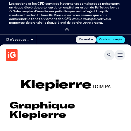
Les options et les CFD sont des instruments complexes et présentent
un risque élevé de perte rapide en capital en raison de l’effet de levier.
72 % des comptes d’investisseurs particuliers perdent de l’argent lorsqu’ils
investissent sur les CFD avec IG
. Vous devez vous assurer que vous
comprenez le fonctionnement des CFD et que vous pouvez vous
permettre de prendre le risque élevé de perdre votre argent.
Connexion
Ouvrir un compte
IG c'est aussi…
Klepierre
LOIM.PA
Graphique
Klepierre