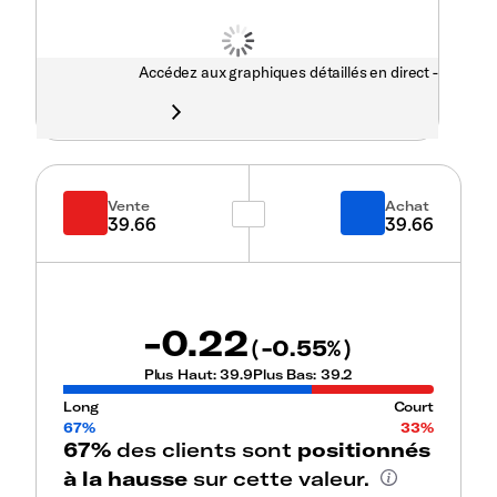
Accédez aux graphiques détaillés en direct -
Vente
Achat
39.66
39.66
-0.22
-0.55
(
%)
Plus Haut:
39.9
Plus Bas:
39.2
Long
Court
67%
33%
67%
des clients sont
positionnés
à la hausse
sur cette valeur.