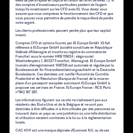
élevé de perte rapide en capital en raison de l’effet de levier. 72 %
des comptes d’investisseurs particuliers perdent de l’argent
lorsqu’ils investissent sur les CFD avec IG. Vous devez vous
assurer que vous comprenez le fonctionnement des CFD et que
vous pouvez vous permettre de prendre le risque élevé de perdre
votre argent.
Les clients professionnels peuvent perdre plus que leur capital
investi.
Comptes CFD et options fournis par IG Europe GmbH. IG fait
référence à IG Europe GmbH (société constituée en République
fédérale d'Allemagne et inscrite au registre du commerce de
Francfort sous le numéro HRB 115624 ; siège social
Westhafenplatz 1, 60327 Francfort, Allemagne). IG Europe GmbH
(numéro d'enregistrement 148759) est autorisée et régulée par la
Bundesanstalt für Finanzdienstleistungsaufsicht et la Deutsche
Bundesbank. Ces dernières ont notifié l’Autorité de Contrôle
Prudentiel et de Résolution (Banque de France) de la mise en
place d’un passeport européen autorisant IG Europe GmbH à
proposer ses services en France. IG Europe France : RCS Paris
n°842 197 287.
Les informations figurant sur ce site ne s'adressent pas aux
résidents des États-Unis et de la Belgique et ne sont pas
destinées à être diffusées ni à être utilisées par des personnes se
trouvant dans un pays ou une juridiction où une telle distribution
et utilisation seraient contraires à la loi ou à la règlementation
locale.
CAC 40® est une marque déposée d'Euronext N.V. ou de ses