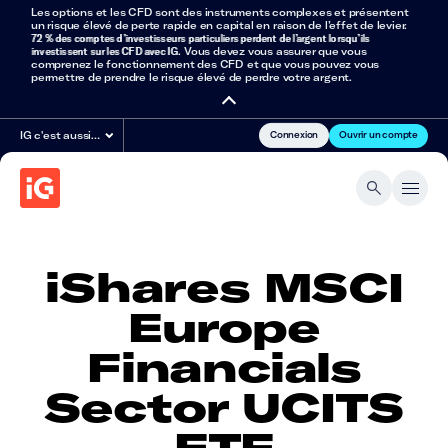
Les options et les CFD sont des instruments complexes et présentent
un risque élevé de perte rapide en capital en raison de l’effet de levier.
72 % des comptes d’investisseurs particuliers perdent de l’argent lorsqu’ils
investissent sur les CFD avec IG
. Vous devez vous assurer que vous
comprenez le fonctionnement des CFD et que vous pouvez vous
permettre de prendre le risque élevé de perdre votre argent.
Connexion
Ouvrir un compte
IG c'est aussi…
iShares MSCI
Europe
Financials
Sector UCITS
ETF