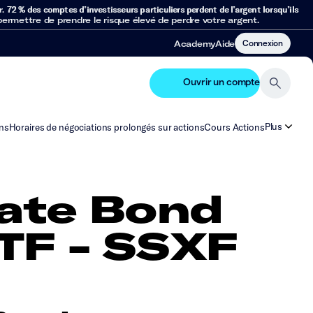
r.
72 % des comptes d’investisseurs particuliers perdent de l’argent lorsqu’ils
mettre de prendre le risque élevé de perdre votre argent.
Connexion
Academy
Aide
Ouvrir un compte
Plus
ns
Horaires de négociations prolongés sur actions
Cours Actions
rate Bond
ETF - SSXF