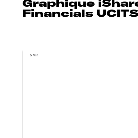
Graphique iShar
Financials UCIT
5 Min