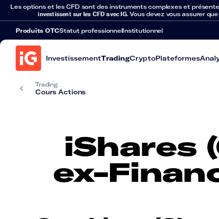
Les options et les CFD sont des instruments complexes et présentent 
investissent sur les CFD avec IG
. Vous devez vous assurer que
Produits OTC
Statut professionnel
Institutionnel
Investissement
Trading
Crypto
Plateformes
Anal
Trading
Cours Actions
iShares 
ex-Financ