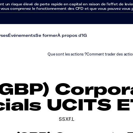
un risque élevé de perte rapide en capital en raison de l’effet de levie
 vous comprenez le fonctionnement des CFD et que vous pouvez vous per
yses
Événements
Se former
À propos d'IG
Que sont les actions ?
Comment trader des actio
(GBP) Corpo
ials UCITS 
SSXF.L