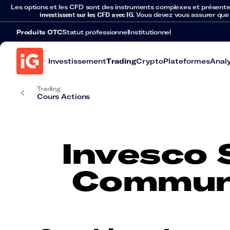
Les options et les CFD sont des instruments complexes et présentent 
investissent sur les CFD avec IG
. Vous devez vous assurer que
Produits OTC
Statut professionnel
Institutionnel
Investissement
Trading
Crypto
Plateformes
Anal
Trading
Cours Actions
Invesco 
Communi