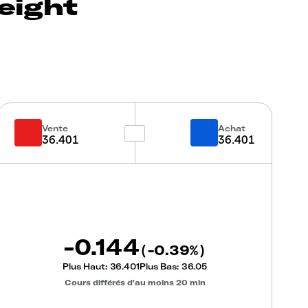
eight
Vente
Achat
36.401
36.401
-0.144
-0.39
(
%)
Plus Haut:
36.401
Plus Bas:
36.05
Cours différés d'au moins 20 min