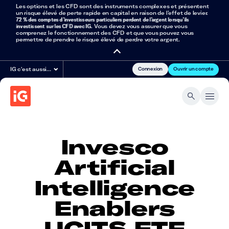
Les options et les CFD sont des instruments complexes et présentent
un risque élevé de perte rapide en capital en raison de l’effet de levier.
72 % des comptes d’investisseurs particuliers perdent de l’argent lorsqu’ils
investissent sur les CFD avec IG
. Vous devez vous assurer que vous
comprenez le fonctionnement des CFD et que vous pouvez vous
permettre de prendre le risque élevé de perdre votre argent.
Connexion
Ouvrir un compte
IG c'est aussi…
Invesco
Artificial
Intelligence
Enablers
UCITS ETF