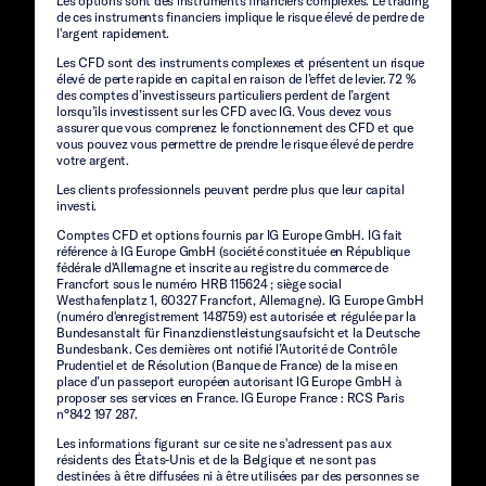
Les options sont des instruments financiers complexes. Le trading
de ces instruments financiers implique le risque élevé de perdre de
l'argent rapidement.
Les CFD sont des instruments complexes et présentent un risque
élevé de perte rapide en capital en raison de l’effet de levier. 72 %
des comptes d’investisseurs particuliers perdent de l’argent
lorsqu’ils investissent sur les CFD avec IG. Vous devez vous
assurer que vous comprenez le fonctionnement des CFD et que
vous pouvez vous permettre de prendre le risque élevé de perdre
votre argent.
Les clients professionnels peuvent perdre plus que leur capital
investi.
Comptes CFD et options fournis par IG Europe GmbH. IG fait
référence à IG Europe GmbH (société constituée en République
fédérale d'Allemagne et inscrite au registre du commerce de
Francfort sous le numéro HRB 115624 ; siège social
Westhafenplatz 1, 60327 Francfort, Allemagne). IG Europe GmbH
(numéro d'enregistrement 148759) est autorisée et régulée par la
Bundesanstalt für Finanzdienstleistungsaufsicht et la Deutsche
Bundesbank. Ces dernières ont notifié l’Autorité de Contrôle
Prudentiel et de Résolution (Banque de France) de la mise en
place d’un passeport européen autorisant IG Europe GmbH à
proposer ses services en France. IG Europe France : RCS Paris
n°842 197 287.
Les informations figurant sur ce site ne s'adressent pas aux
résidents des États-Unis et de la Belgique et ne sont pas
destinées à être diffusées ni à être utilisées par des personnes se