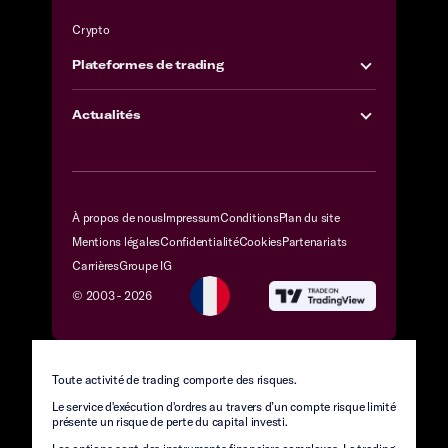
Crypto
Plateformes de trading
Actualités
À propos de nous
Impressum
Conditions
Plan du site
Mentions légales
Confidentialité
Cookies
Partenariats
Carrières
Groupe IG
© 2003 -
2026
Toute activité de trading comporte des risques.
Le service d'exécution d'ordres au travers d’un compte risque limité
présente un risque de perte du capital investi.