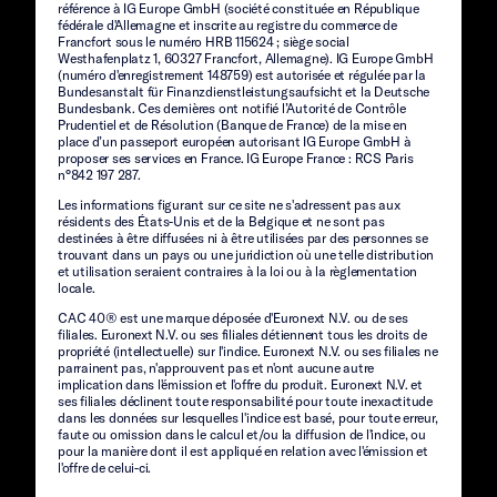
référence à IG Europe GmbH (société constituée en République
fédérale d'Allemagne et inscrite au registre du commerce de
Francfort sous le numéro HRB 115624 ; siège social
Westhafenplatz 1, 60327 Francfort, Allemagne). IG Europe GmbH
(numéro d'enregistrement 148759) est autorisée et régulée par la
Bundesanstalt für Finanzdienstleistungsaufsicht et la Deutsche
Bundesbank. Ces dernières ont notifié l’Autorité de Contrôle
Prudentiel et de Résolution (Banque de France) de la mise en
place d’un passeport européen autorisant IG Europe GmbH à
proposer ses services en France. IG Europe France : RCS Paris
n°842 197 287.
Les informations figurant sur ce site ne s'adressent pas aux
résidents des États-Unis et de la Belgique et ne sont pas
destinées à être diffusées ni à être utilisées par des personnes se
trouvant dans un pays ou une juridiction où une telle distribution
et utilisation seraient contraires à la loi ou à la règlementation
locale.
CAC 40® est une marque déposée d'Euronext N.V. ou de ses
filiales. Euronext N.V. ou ses filiales détiennent tous les droits de
propriété (intellectuelle) sur l'indice. Euronext N.V. ou ses filiales ne
parrainent pas, n'approuvent pas et n'ont aucune autre
implication dans l'émission et l'offre du produit. Euronext N.V. et
ses filiales déclinent toute responsabilité pour toute inexactitude
dans les données sur lesquelles l'indice est basé, pour toute erreur,
faute ou omission dans le calcul et/ou la diffusion de l'indice, ou
pour la manière dont il est appliqué en relation avec l'émission et
l'offre de celui-ci.