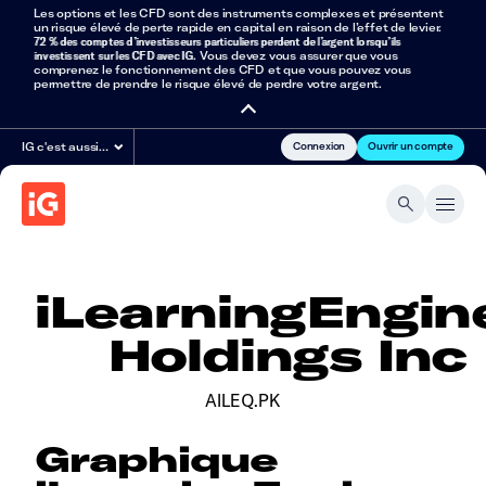
Les options et les CFD sont des instruments complexes et présentent
un risque élevé de perte rapide en capital en raison de l’effet de levier.
72 % des comptes d’investisseurs particuliers perdent de l’argent lorsqu’ils
investissent sur les CFD avec IG
. Vous devez vous assurer que vous
comprenez le fonctionnement des CFD et que vous pouvez vous
permettre de prendre le risque élevé de perdre votre argent.
Connexion
Ouvrir un compte
IG c'est aussi…
iLearningEngin
Holdings Inc
AILEQ.PK
Graphique