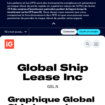
Les options et les CFD sont des instruments complexes et présentent
un risque élevé de perte rapide en capital en raison de l’effet de levier.
72 % des comptes d’investisseurs particuliers perdent de l’argent lorsqu’ils
investissent sur les CFD avec IG
. Vous devez vous assurer que vous
comprenez le fonctionnement des CFD et que vous pouvez vous
permettre de prendre le risque élevé de perdre votre argent.
Connexion
Ouvrir un compte
IG c'est aussi…
Global Ship
Lease Inc
GSL.N
Graphique Global