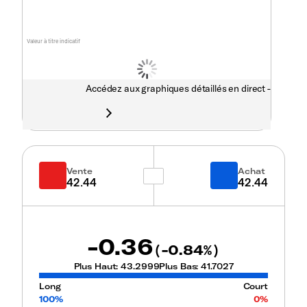
Valeur à titre indicatif
Accédez aux graphiques détaillés en direct -
Vente
Achat
42.44
42.44
-0.36
-0.84
(
%)
Plus Haut:
43.2999
Plus Bas:
41.7027
Long
Court
100%
0%