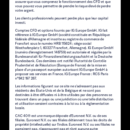
assurer que vous comprenez le fonctionnement des CFD et que
vous pouvez vous permettre de prendre le risque élevé de perdre
votre argent.
Les clients professionnels peuvent perdre plus que leur capital
investi.
Comptes CFD et options fournis par IG Europe GmbH. IG fait
référence à IG Europe GmbH (société constituée en République
fédérale d'Allemagne et inscrite au registre du commerce de
Francfort sous le numéro HRB 115624 ; siège social
Westhafenplatz 1, 60327 Francfort, Allemagne). IG Europe GmbH
(numéro d'enregistrement 148759) est autorisée et régulée par la
Bundesanstalt für Finanzdienstleistungsaufsicht et la Deutsche
Bundesbank. Ces dernières ont notifié l’Autorité de Contrôle
Prudentiel et de Résolution (Banque de France) de la mise en
place d’un passeport européen autorisant IG Europe GmbH à
proposer ses services en France. IG Europe France : RCS Paris
n°842 197 287.
Les informations figurant sur ce site ne s'adressent pas aux
résidents des États-Unis et de la Belgique et ne sont pas
destinées à être diffusées ni à être utilisées par des personnes se
trouvant dans un pays ou une juridiction où une telle distribution
et utilisation seraient contraires à la loi ou à la règlementation
locale.
CAC 40® est une marque déposée d'Euronext N.V. ou de ses
filiales. Euronext N.V. ou ses filiales détiennent tous les droits de
propriété (intellectuelle) sur l'indice. Euronext N.V. ou ses filiales ne
parrainent pas, n'approuvent pas et n'ont aucune autre