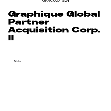
GPACU.O^G24
Graphique Global
Partner
Acquisition Corp.
II
5 Min