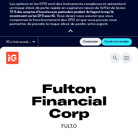
Les options et les CFD sont des instruments complexes et présentent
un risque élevé de perte rapide en capital en raison de l’effet de levier.
72 % des comptes d’investisseurs particuliers perdent de l’argent lorsqu’ils
investissent sur les CFD avec IG
. Vous devez vous assurer que vous
comprenez le fonctionnement des CFD et que vous pouvez vous
permettre de prendre le risque élevé de perdre votre argent.
Connexion
Ouvrir un compte
IG c'est aussi…
Fulton
Financial
Corp
FULT.O