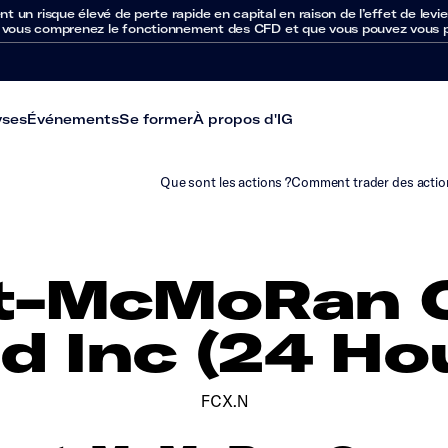
un risque élevé de perte rapide en capital en raison de l’effet de levie
 vous comprenez le fonctionnement des CFD et que vous pouvez vous per
yses
Événements
Se former
À propos d'IG
Que sont les actions ?
Comment trader des actio
t-McMoRan 
d Inc (24 Ho
FCX.N