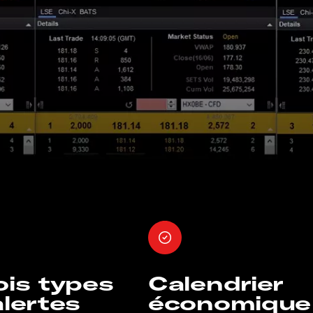
ois types
Calendrier
alertes
économique