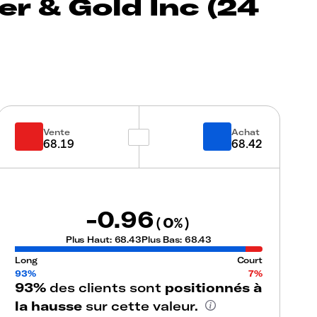
 & Gold Inc (24
Vente
Achat
68.19
68.42
-0.96
0
(
%)
Plus Haut:
68.43
Plus Bas:
68.43
Long
Court
93%
7%
93%
des clients sont
positionnés à
la hausse
sur cette valeur.