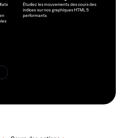
ltats
Étudiez les mouvements des cours des
indices sur nos graphiques HTML 5
 en
performants
bles