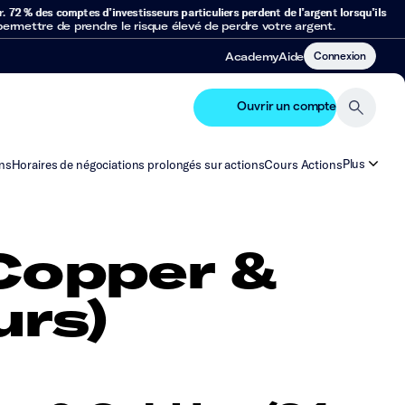
r.
72 % des comptes d’investisseurs particuliers perdent de l’argent lorsqu’ils
mettre de prendre le risque élevé de perdre votre argent.
Connexion
Academy
Aide
Ouvrir un compte
Plus
ns
Horaires de négociations prolongés sur actions
Cours Actions
Copper &
urs)