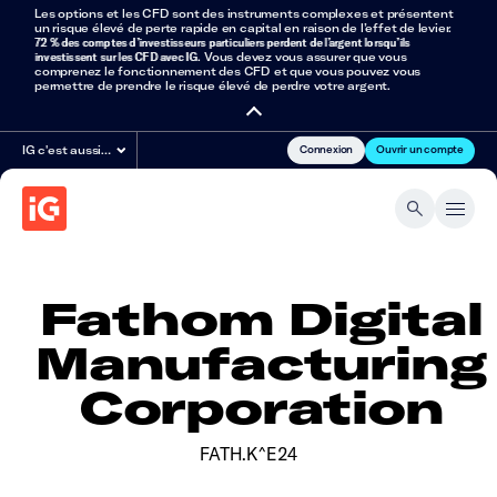
Les options et les CFD sont des instruments complexes et présentent
un risque élevé de perte rapide en capital en raison de l’effet de levier.
72 % des comptes d’investisseurs particuliers perdent de l’argent lorsqu’ils
investissent sur les CFD avec IG
. Vous devez vous assurer que vous
comprenez le fonctionnement des CFD et que vous pouvez vous
permettre de prendre le risque élevé de perdre votre argent.
Connexion
Ouvrir un compte
IG c'est aussi…
Fathom Digital
Manufacturing
Corporation
FATH.K^E24