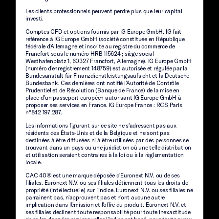
Les clients professionnels peuvent perdre plus que leur capital
investi.
Comptes CFD et options fournis par IG Europe GmbH. IG fait
référence à IG Europe GmbH (société constituée en République
fédérale d'Allemagne et inscrite au registre du commerce de
Francfort sous le numéro HRB 115624 ; siège social
Westhafenplatz 1, 60327 Francfort, Allemagne). IG Europe GmbH
(numéro d'enregistrement 148759) est autorisée et régulée par la
Bundesanstalt für Finanzdienstleistungsaufsicht et la Deutsche
Bundesbank. Ces dernières ont notifié l’Autorité de Contrôle
Prudentiel et de Résolution (Banque de France) de la mise en
place d’un passeport européen autorisant IG Europe GmbH à
proposer ses services en France. IG Europe France : RCS Paris
n°842 197 287.
Les informations figurant sur ce site ne s'adressent pas aux
résidents des États-Unis et de la Belgique et ne sont pas
destinées à être diffusées ni à être utilisées par des personnes se
trouvant dans un pays ou une juridiction où une telle distribution
et utilisation seraient contraires à la loi ou à la règlementation
locale.
CAC 40® est une marque déposée d'Euronext N.V. ou de ses
filiales. Euronext N.V. ou ses filiales détiennent tous les droits de
propriété (intellectuelle) sur l'indice. Euronext N.V. ou ses filiales ne
parrainent pas, n'approuvent pas et n'ont aucune autre
implication dans l'émission et l'offre du produit. Euronext N.V. et
ses filiales déclinent toute responsabilité pour toute inexactitude