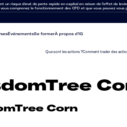
un risque élevé de perte rapide en capital en raison de l’effet de levie
 vous comprenez le fonctionnement des CFD et que vous pouvez vous per
yses
Événements
Se former
À propos d'IG
Que sont les actions ?
Comment trader des actio
domTree Co
omTree Corn