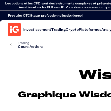
Les options et les CFD sont des instruments complexes et présentent 
investissent sur les CFD avec IG
. Vous devez vous assurer que
Produits OTC
Statut professionnel
Institutionnel
Investissement
Trading
Crypto
Plateformes
Anal
Trading
Cours Actions
Wis
Graphique Wisd