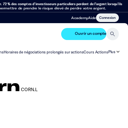
r.
72 % des comptes d’investisseurs particuliers perdent de l’argent lorsqu’ils
mettre de prendre le risque élevé de perdre votre argent.
Connexion
Academy
Aide
Ouvrir un compte
Plus
ns
Horaires de négociations prolongés sur actions
Cours Actions
rn
CORN.L