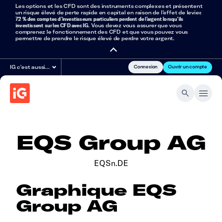
Les options et les CFD sont des instruments complexes et présentent
un risque élevé de perte rapide en capital en raison de l’effet de levier.
72 % des comptes d’investisseurs particuliers perdent de l’argent lorsqu’ils
investissent sur les CFD avec IG
. Vous devez vous assurer que vous
comprenez le fonctionnement des CFD et que vous pouvez vous
permettre de prendre le risque élevé de perdre votre argent.
Connexion
Ouvrir un compte
IG c'est aussi…
EQS Group AG
EQSn.DE
Graphique EQS
Group AG