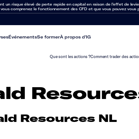
un risque élevé de perte rapide en capital en raison de l’effet de levie
 vous comprenez le fonctionnement des CFD et que vous pouvez vous per
yses
Événements
Se former
À propos d'IG
Que sont les actions ?
Comment trader des actio
ld Resource
ld Resources NL