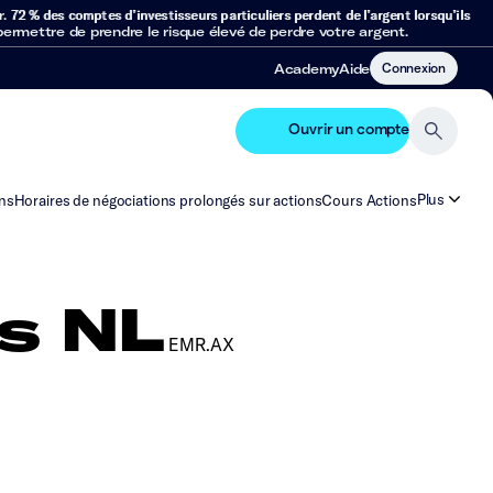
r.
72 % des comptes d’investisseurs particuliers perdent de l’argent lorsqu’ils
mettre de prendre le risque élevé de perdre votre argent.
Connexion
Academy
Aide
Ouvrir un compte
Plus
ns
Horaires de négociations prolongés sur actions
Cours Actions
s NL
EMR.AX