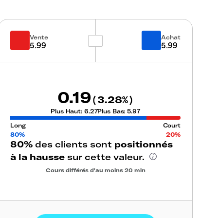
Vente
Achat
5.99
5.99
0.19
3.28
(
%)
Plus Haut:
6.27
Plus Bas:
5.97
Long
Court
80%
20%
80%
des clients sont
positionnés
à la hausse
sur cette valeur.
Cours différés d'au moins 20 min