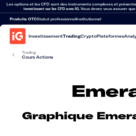
Les options et les CFD sont des instruments complexes et présentent 
investissent sur les CFD avec IG
. Vous devez vous assurer que
Produits OTC
Statut professionnel
Institutionnel
Investissement
Trading
Crypto
Plateformes
Anal
Trading
Cours Actions
Emera
Graphique Emera