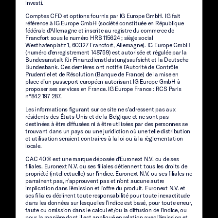
investi.
Comptes CFD et options fournis par IG Europe GmbH. IG fait
référence à IG Europe GmbH (société constituée en République
fédérale d'Allemagne et inscrite au registre du commerce de
Francfort sous le numéro HRB 115624 ; siège social
Westhafenplatz 1, 60327 Francfort, Allemagne). IG Europe GmbH
(numéro d'enregistrement 148759) est autorisée et régulée par la
Bundesanstalt für Finanzdienstleistungsaufsicht et la Deutsche
Bundesbank. Ces dernières ont notifié l’Autorité de Contrôle
Prudentiel et de Résolution (Banque de France) de la mise en
place d’un passeport européen autorisant IG Europe GmbH à
proposer ses services en France. IG Europe France : RCS Paris
n°842 197 287.
Les informations figurant sur ce site ne s'adressent pas aux
résidents des États-Unis et de la Belgique et ne sont pas
destinées à être diffusées ni à être utilisées par des personnes se
trouvant dans un pays ou une juridiction où une telle distribution
et utilisation seraient contraires à la loi ou à la règlementation
locale.
CAC 40® est une marque déposée d'Euronext N.V. ou de ses
filiales. Euronext N.V. ou ses filiales détiennent tous les droits de
propriété (intellectuelle) sur l'indice. Euronext N.V. ou ses filiales ne
parrainent pas, n'approuvent pas et n'ont aucune autre
implication dans l'émission et l'offre du produit. Euronext N.V. et
ses filiales déclinent toute responsabilité pour toute inexactitude
dans les données sur lesquelles l'indice est basé, pour toute erreur,
faute ou omission dans le calcul et/ou la diffusion de l'indice, ou
pour la manière dont il est appliqué en relation avec l'émission et