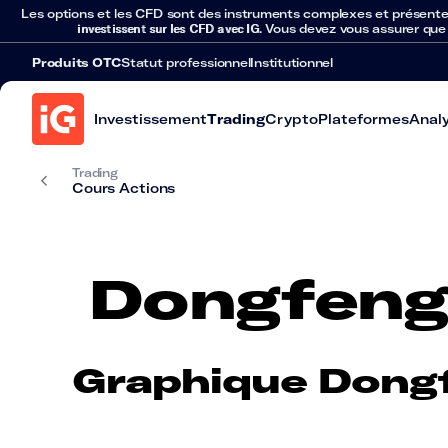
Les options et les CFD sont des instruments complexes et présentent 
investissent sur les CFD avec IG
. Vous devez vous assurer que
Produits OTC
Statut professionnel
Institutionnel
Investissement
Trading
Crypto
Plateformes
Anal
Trading
Cours Actions
Dongfeng
Graphique Dong