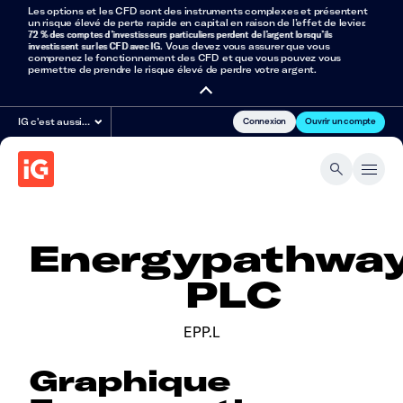
Les options et les CFD sont des instruments complexes et présentent
un risque élevé de perte rapide en capital en raison de l’effet de levier.
72 % des comptes d’investisseurs particuliers perdent de l’argent lorsqu’ils
investissent sur les CFD avec IG
. Vous devez vous assurer que vous
comprenez le fonctionnement des CFD et que vous pouvez vous
permettre de prendre le risque élevé de perdre votre argent.
Connexion
Ouvrir un compte
IG c'est aussi…
Energypathwa
PLC
EPP.L
Graphique