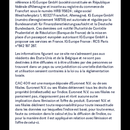
référence à IG Europe GmbH (société constituée en République
fédérale d'Allemagne et inscrite au registre du commerce de
Francfort sous le numéro HRB 115624 ; siège social
Westhafenplatz 1, 60327 Francfort, Allemagne). IG Europe GmbH
(numéro d'enregistrement 148759) est autorisée et régulée par la
Bundesanstalt für Finanzdienstleistungsaufsicht et la Deutsche
Bundesbank. Ces dernières ont notifié l’Autorité de Contrôle
Prudentiel et de Résolution (Banque de France) de la mise en
place d’un passeport européen autorisant IG Europe GmbH à
proposer ses services en France. IG Europe France : RCS Paris
n°842 197 287.
Les informations figurant sur ce site ne s'adressent pas aux
résidents des États-Unis et de la Belgique et ne sont pas
destinées à être diffusées ni à être utilisées par des personnes se
trouvant dans un pays ou une juridiction où une telle distribution
et utilisation seraient contraires à la loi ou à la règlementation
locale.
CAC 40® est une marque déposée d'Euronext N.V. ou de ses
filiales. Euronext N.V. ou ses filiales détiennent tous les droits de
propriété (intellectuelle) sur l'indice. Euronext N.V. ou ses filiales ne
parrainent pas, n'approuvent pas et n'ont aucune autre
implication dans l'émission et l'offre du produit. Euronext N.V. et
ses filiales déclinent toute responsabilité pour toute inexactitude
dans les données sur lesquelles l'indice est basé, pour toute erreur,
faute ou omission dans le calcul et/ou la diffusion de l'indice, ou
pour la manière dont il est appliqué en relation avec l'émission et
l'offre de celui-ci.