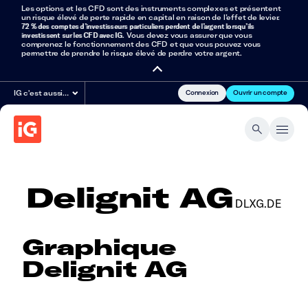
Les options et les CFD sont des instruments complexes et présentent
un risque élevé de perte rapide en capital en raison de l’effet de levier.
72 % des comptes d’investisseurs particuliers perdent de l’argent lorsqu’ils
investissent sur les CFD avec IG
. Vous devez vous assurer que vous
comprenez le fonctionnement des CFD et que vous pouvez vous
permettre de prendre le risque élevé de perdre votre argent.
Connexion
Ouvrir un compte
IG c'est aussi…
Delignit AG
DLXG.DE
Graphique
Delignit AG