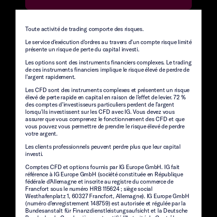
Toute activité de trading comporte des risques.
Le service d'exécution d'ordres au travers d’un compte risque limité
présente un risque de perte du capital investi.
Les options sont des instruments financiers complexes. Le trading
de ces instruments financiers implique le risque élevé de perdre de
l'argent rapidement.
Les CFD sont des instruments complexes et présentent un risque
élevé de perte rapide en capital en raison de l’effet de levier. 72 %
des comptes d’investisseurs particuliers perdent de l’argent
lorsqu’ils investissent sur les CFD avec IG. Vous devez vous
assurer que vous comprenez le fonctionnement des CFD et que
vous pouvez vous permettre de prendre le risque élevé de perdre
votre argent.
Les clients professionnels peuvent perdre plus que leur capital
investi.
Comptes CFD et options fournis par IG Europe GmbH. IG fait
référence à IG Europe GmbH (société constituée en République
fédérale d'Allemagne et inscrite au registre du commerce de
Francfort sous le numéro HRB 115624 ; siège social
Westhafenplatz 1, 60327 Francfort, Allemagne). IG Europe GmbH
(numéro d'enregistrement 148759) est autorisée et régulée par la
Bundesanstalt für Finanzdienstleistungsaufsicht et la Deutsche