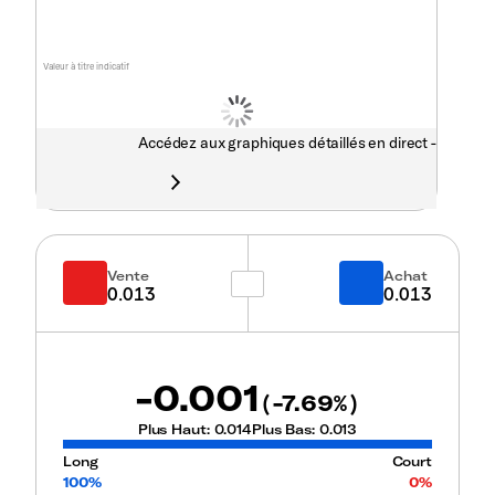
Valeur à titre indicatif
Accédez aux graphiques détaillés en direct -
Vente
Achat
0.013
0.013
-0.001
-7.69
(
%)
Plus Haut:
0.014
Plus Bas:
0.013
Long
Court
100%
0%