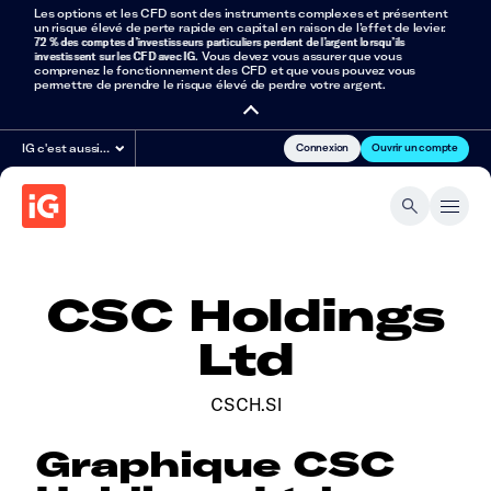
Les options et les CFD sont des instruments complexes et présentent
un risque élevé de perte rapide en capital en raison de l’effet de levier.
72 % des comptes d’investisseurs particuliers perdent de l’argent lorsqu’ils
investissent sur les CFD avec IG
. Vous devez vous assurer que vous
comprenez le fonctionnement des CFD et que vous pouvez vous
permettre de prendre le risque élevé de perdre votre argent.
Connexion
Ouvrir un compte
IG c'est aussi…
CSC Holdings
Ltd
CSCH.SI
Graphique CSC