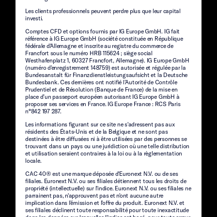
Les clients professionnels peuvent perdre plus que leur capital
investi.
Comptes CFD et options fournis par IG Europe GmbH. IG fait
référence à IG Europe GmbH (société constituée en République
fédérale d'Allemagne et inscrite au registre du commerce de
Francfort sous le numéro HRB 115624 ; siège social
Westhafenplatz 1, 60327 Francfort, Allemagne). IG Europe GmbH
(numéro d'enregistrement 148759) est autorisée et régulée par la
Bundesanstalt für Finanzdienstleistungsaufsicht et la Deutsche
Bundesbank. Ces dernières ont notifié l’Autorité de Contrôle
Prudentiel et de Résolution (Banque de France) de la mise en
place d’un passeport européen autorisant IG Europe GmbH à
proposer ses services en France. IG Europe France : RCS Paris
n°842 197 287.
Les informations figurant sur ce site ne s'adressent pas aux
résidents des États-Unis et de la Belgique et ne sont pas
destinées à être diffusées ni à être utilisées par des personnes se
trouvant dans un pays ou une juridiction où une telle distribution
et utilisation seraient contraires à la loi ou à la règlementation
locale.
CAC 40® est une marque déposée d'Euronext N.V. ou de ses
filiales. Euronext N.V. ou ses filiales détiennent tous les droits de
propriété (intellectuelle) sur l'indice. Euronext N.V. ou ses filiales ne
parrainent pas, n'approuvent pas et n'ont aucune autre
implication dans l'émission et l'offre du produit. Euronext N.V. et
ses filiales déclinent toute responsabilité pour toute inexactitude