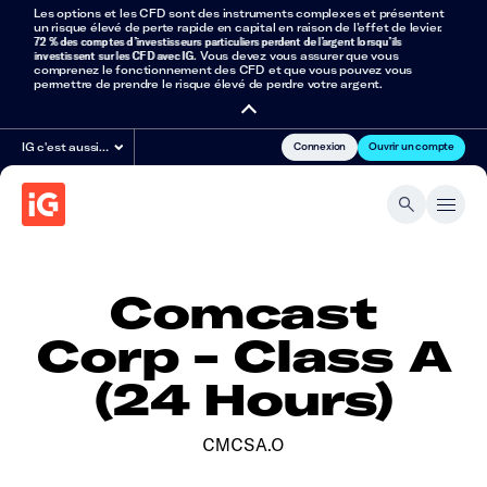
Les options et les CFD sont des instruments complexes et présentent
un risque élevé de perte rapide en capital en raison de l’effet de levier.
72 % des comptes d’investisseurs particuliers perdent de l’argent lorsqu’ils
investissent sur les CFD avec IG
. Vous devez vous assurer que vous
comprenez le fonctionnement des CFD et que vous pouvez vous
permettre de prendre le risque élevé de perdre votre argent.
Connexion
Ouvrir un compte
IG c'est aussi…
Comcast
Corp - Class A
(24 Hours)
CMCSA.O