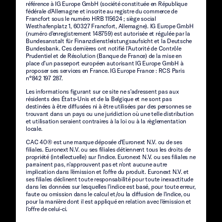
référence à IG Europe GmbH (société constituée en République
fédérale d'Allemagne et inscrite au registre du commerce de
Francfort sous le numéro HRB 115624 ; siège social
Westhafenplatz 1, 60327 Francfort, Allemagne). IG Europe GmbH
(numéro d'enregistrement 148759) est autorisée et régulée par la
Bundesanstalt für Finanzdienstleistungsaufsicht et la Deutsche
Bundesbank. Ces dernières ont notifié l’Autorité de Contrôle
Prudentiel et de Résolution (Banque de France) de la mise en
place d’un passeport européen autorisant IG Europe GmbH à
proposer ses services en France. IG Europe France : RCS Paris
n°842 197 287.
Les informations figurant sur ce site ne s'adressent pas aux
résidents des États-Unis et de la Belgique et ne sont pas
destinées à être diffusées ni à être utilisées par des personnes se
trouvant dans un pays ou une juridiction où une telle distribution
et utilisation seraient contraires à la loi ou à la règlementation
locale.
CAC 40® est une marque déposée d'Euronext N.V. ou de ses
filiales. Euronext N.V. ou ses filiales détiennent tous les droits de
propriété (intellectuelle) sur l'indice. Euronext N.V. ou ses filiales ne
parrainent pas, n'approuvent pas et n'ont aucune autre
implication dans l'émission et l'offre du produit. Euronext N.V. et
ses filiales déclinent toute responsabilité pour toute inexactitude
dans les données sur lesquelles l'indice est basé, pour toute erreur,
faute ou omission dans le calcul et/ou la diffusion de l'indice, ou
pour la manière dont il est appliqué en relation avec l'émission et
l'offre de celui-ci.