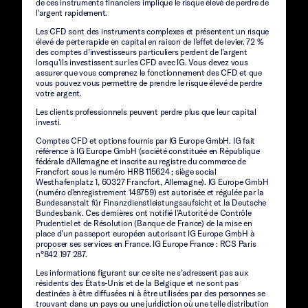
de ces instruments financiers implique le risque élevé de perdre de
l'argent rapidement.
Les CFD sont des instruments complexes et présentent un risque
élevé de perte rapide en capital en raison de l’effet de levier. 72 %
des comptes d’investisseurs particuliers perdent de l’argent
lorsqu’ils investissent sur les CFD avec IG. Vous devez vous
assurer que vous comprenez le fonctionnement des CFD et que
vous pouvez vous permettre de prendre le risque élevé de perdre
votre argent.
Les clients professionnels peuvent perdre plus que leur capital
investi.
Comptes CFD et options fournis par IG Europe GmbH. IG fait
référence à IG Europe GmbH (société constituée en République
fédérale d'Allemagne et inscrite au registre du commerce de
Francfort sous le numéro HRB 115624 ; siège social
Westhafenplatz 1, 60327 Francfort, Allemagne). IG Europe GmbH
(numéro d'enregistrement 148759) est autorisée et régulée par la
Bundesanstalt für Finanzdienstleistungsaufsicht et la Deutsche
Bundesbank. Ces dernières ont notifié l’Autorité de Contrôle
Prudentiel et de Résolution (Banque de France) de la mise en
place d’un passeport européen autorisant IG Europe GmbH à
proposer ses services en France. IG Europe France : RCS Paris
n°842 197 287.
Les informations figurant sur ce site ne s'adressent pas aux
résidents des États-Unis et de la Belgique et ne sont pas
destinées à être diffusées ni à être utilisées par des personnes se
trouvant dans un pays ou une juridiction où une telle distribution