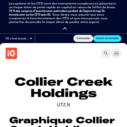
Les options et les CFD sont des instruments complexes et présentent
un risque élevé de perte rapide en capital en raison de l’effet de levier.
72 % des comptes d’investisseurs particuliers perdent de l’argent lorsqu’ils
investissent sur les CFD avec IG
. Vous devez vous assurer que vous
comprenez le fonctionnement des CFD et que vous pouvez vous
permettre de prendre le risque élevé de perdre votre argent.
Connexion
Ouvrir un compte
IG c'est aussi…
Collier Creek
Holdings
UTZ.N
Graphique Collier