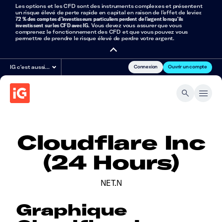
Les options et les CFD sont des instruments complexes et présentent
un risque élevé de perte rapide en capital en raison de l’effet de levier.
72 % des comptes d’investisseurs particuliers perdent de l’argent lorsqu’ils
investissent sur les CFD avec IG
. Vous devez vous assurer que vous
comprenez le fonctionnement des CFD et que vous pouvez vous
permettre de prendre le risque élevé de perdre votre argent.
Connexion
Ouvrir un compte
IG c'est aussi…
Cloudflare Inc
(24 Hours)
NET.N
Graphique