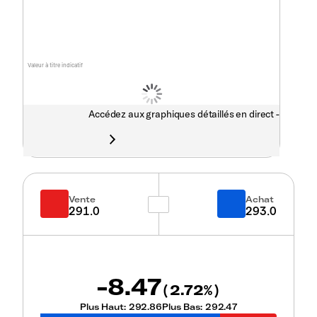
Valeur à titre indicatif
Accédez aux graphiques détaillés en direct -
Vente
Achat
291.0
293.0
-8.47
2.72
(
%)
Plus Haut:
292.86
Plus Bas:
292.47