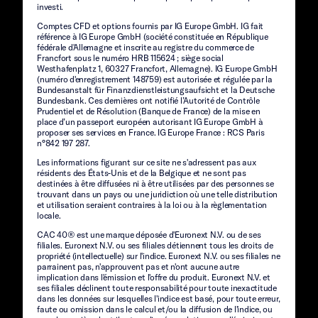
investi.
Comptes CFD et options fournis par IG Europe GmbH. IG fait
référence à IG Europe GmbH (société constituée en République
fédérale d'Allemagne et inscrite au registre du commerce de
Francfort sous le numéro HRB 115624 ; siège social
Westhafenplatz 1, 60327 Francfort, Allemagne). IG Europe GmbH
(numéro d'enregistrement 148759) est autorisée et régulée par la
Bundesanstalt für Finanzdienstleistungsaufsicht et la Deutsche
Bundesbank. Ces dernières ont notifié l’Autorité de Contrôle
Prudentiel et de Résolution (Banque de France) de la mise en
place d’un passeport européen autorisant IG Europe GmbH à
proposer ses services en France. IG Europe France : RCS Paris
n°842 197 287.
Les informations figurant sur ce site ne s'adressent pas aux
résidents des États-Unis et de la Belgique et ne sont pas
destinées à être diffusées ni à être utilisées par des personnes se
trouvant dans un pays ou une juridiction où une telle distribution
et utilisation seraient contraires à la loi ou à la règlementation
locale.
CAC 40® est une marque déposée d'Euronext N.V. ou de ses
filiales. Euronext N.V. ou ses filiales détiennent tous les droits de
propriété (intellectuelle) sur l'indice. Euronext N.V. ou ses filiales ne
parrainent pas, n'approuvent pas et n'ont aucune autre
implication dans l'émission et l'offre du produit. Euronext N.V. et
ses filiales déclinent toute responsabilité pour toute inexactitude
dans les données sur lesquelles l'indice est basé, pour toute erreur,
faute ou omission dans le calcul et/ou la diffusion de l'indice, ou