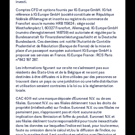
investi.
Comptes CFD et options fournis par IG Europe GmbH. IG fait
référence à IG Europe GmbH (société constituée en République
fédérale d'Allemagne et inscrite au registre du commerce de
Francfort sous le numéro HRB 115624 ; siège social
Westhafenplatz 1, 60327 Francfort, Allemagne). IG Europe GmbH
(numéro d'enregistrement 148759) est autorisée et régulée par la
Bundesanstalt für Finanzdienstleistungsaufsicht et la Deutsche
Bundesbank. Ces dernières ont notifié l’Autorité de Contrôle
Prudentiel et de Résolution (Banque de France) de la mise en
place d’un passeport européen autorisant IG Europe GmbH à
proposer ses services en France. IG Europe France : RCS Paris
n°842 197 287.
Les informations figurant sur ce site ne s'adressent pas aux
résidents des États-Unis et de la Belgique et ne sont pas
destinées à être diffusées ni à être utilisées par des personnes se
trouvant dans un pays ou une juridiction où une telle distribution
et utilisation seraient contraires à la loi ou à la règlementation
locale.
CAC 40® est une marque déposée d'Euronext N.V. ou de ses
filiales. Euronext N.V. ou ses filiales détiennent tous les droits de
propriété (intellectuelle) sur l'indice. Euronext N.V. ou ses filiales ne
parrainent pas, n'approuvent pas et n'ont aucune autre
implication dans l'émission et l'offre du produit. Euronext N.V. et
ses filiales déclinent toute responsabilité pour toute inexactitude
dans les données sur lesquelles l'indice est basé, pour toute erreur,
faute ou omission dans le calcul et/ou la diffusion de l'indice, ou
pour la manière dont il est appliqué en relation avec l'émission et