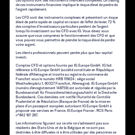
Les options sont des instruments financiers complexes. Le trading
de ces instruments financiers implique le risque élevé de perdre de
l'argent rapidement.
Les CFD sont des instruments complexes et présentent un risque
élevé de perte rapide en capital en raison de l’effet de levier. 72 %
des comptes d’investisseurs particuliers perdent de l’argent
lorsqu’ils investissent sur les CFD avec IG. Vous devez vous
assurer que vous comprenez le fonctionnement des CFD et que
vous pouvez vous permettre de prendre le risque élevé de perdre
votre argent.
Les clients professionnels peuvent perdre plus que leur capital
investi.
Comptes CFD et options fournis par IG Europe GmbH. IG fait
référence à IG Europe GmbH (société constituée en République
fédérale d'Allemagne et inscrite au registre du commerce de
Francfort sous le numéro HRB 115624 ; siège social
Westhafenplatz 1, 60327 Francfort, Allemagne). IG Europe GmbH
(numéro d'enregistrement 148759) est autorisée et régulée par la
Bundesanstalt für Finanzdienstleistungsaufsicht et la Deutsche
Bundesbank. Ces dernières ont notifié l’Autorité de Contrôle
Prudentiel et de Résolution (Banque de France) de la mise en
place d’un passeport européen autorisant IG Europe GmbH à
proposer ses services en France. IG Europe France : RCS Paris
n°842 197 287.
Les informations figurant sur ce site ne s'adressent pas aux
résidents des États-Unis et de la Belgique et ne sont pas
destinées à être diffusées ni à être utilisées par des personnes se