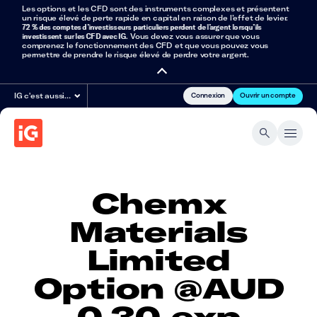
Les options et les CFD sont des instruments complexes et présentent
un risque élevé de perte rapide en capital en raison de l’effet de levier.
72 % des comptes d’investisseurs particuliers perdent de l’argent lorsqu’ils
investissent sur les CFD avec IG
. Vous devez vous assurer que vous
comprenez le fonctionnement des CFD et que vous pouvez vous
permettre de prendre le risque élevé de perdre votre argent.
Connexion
Ouvrir un compte
IG c'est aussi…
Chemx
Materials
Limited
Option @AUD
0.30 exp