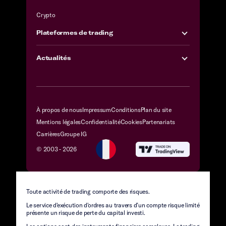
Crypto
Plateformes de trading
Actualités
À propos de nous
Impressum
Conditions
Plan du site
Mentions légales
Confidentialité
Cookies
Partenariats
Carrières
Groupe IG
© 2003 -
2026
Toute activité de trading comporte des risques.
Le service d'exécution d'ordres au travers d’un compte risque limité
présente un risque de perte du capital investi.