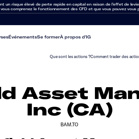
un risque élevé de perte rapide en capital en raison de l’effet de levie
 vous comprenez le fonctionnement des CFD et que vous pouvez vous per
yses
Événements
Se former
À propos d'IG
Que sont les actions ?
Comment trader des actio
ld Asset M
Inc (CA)
BAM.TO