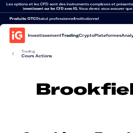
Les options et les CFD sont des instruments complexes et présentent 
investissent sur les CFD avec IG
. Vous devez vous assurer que
Produits OTC
Statut professionnel
Institutionnel
Investissement
Trading
Crypto
Plateformes
Anal
Trading
Cours Actions
Brookfie