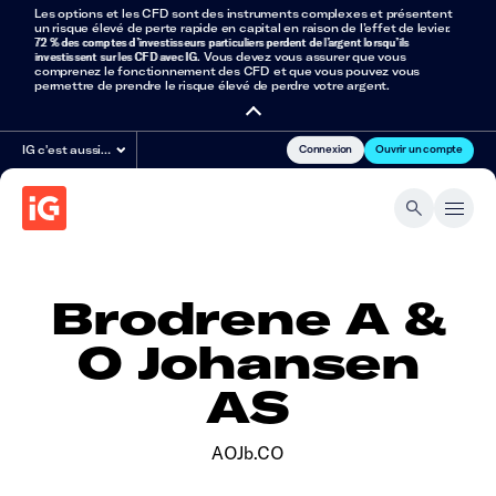
Les options et les CFD sont des instruments complexes et présentent
un risque élevé de perte rapide en capital en raison de l’effet de levier.
72 % des comptes d’investisseurs particuliers perdent de l’argent lorsqu’ils
investissent sur les CFD avec IG
. Vous devez vous assurer que vous
comprenez le fonctionnement des CFD et que vous pouvez vous
permettre de prendre le risque élevé de perdre votre argent.
Connexion
Ouvrir un compte
IG c'est aussi…
Brodrene A &
O Johansen
AS
AOJb.CO