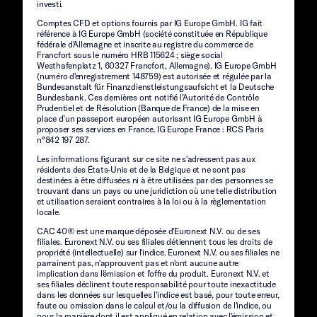
investi.
Comptes CFD et options fournis par IG Europe GmbH. IG fait
référence à IG Europe GmbH (société constituée en République
fédérale d'Allemagne et inscrite au registre du commerce de
Francfort sous le numéro HRB 115624 ; siège social
Westhafenplatz 1, 60327 Francfort, Allemagne). IG Europe GmbH
(numéro d'enregistrement 148759) est autorisée et régulée par la
Bundesanstalt für Finanzdienstleistungsaufsicht et la Deutsche
Bundesbank. Ces dernières ont notifié l’Autorité de Contrôle
Prudentiel et de Résolution (Banque de France) de la mise en
place d’un passeport européen autorisant IG Europe GmbH à
proposer ses services en France. IG Europe France : RCS Paris
n°842 197 287.
Les informations figurant sur ce site ne s'adressent pas aux
résidents des États-Unis et de la Belgique et ne sont pas
destinées à être diffusées ni à être utilisées par des personnes se
trouvant dans un pays ou une juridiction où une telle distribution
et utilisation seraient contraires à la loi ou à la règlementation
locale.
CAC 40® est une marque déposée d'Euronext N.V. ou de ses
filiales. Euronext N.V. ou ses filiales détiennent tous les droits de
propriété (intellectuelle) sur l'indice. Euronext N.V. ou ses filiales ne
parrainent pas, n'approuvent pas et n'ont aucune autre
implication dans l'émission et l'offre du produit. Euronext N.V. et
ses filiales déclinent toute responsabilité pour toute inexactitude
dans les données sur lesquelles l'indice est basé, pour toute erreur,
faute ou omission dans le calcul et/ou la diffusion de l'indice, ou
pour la manière dont il est appliqué en relation avec l'émission et