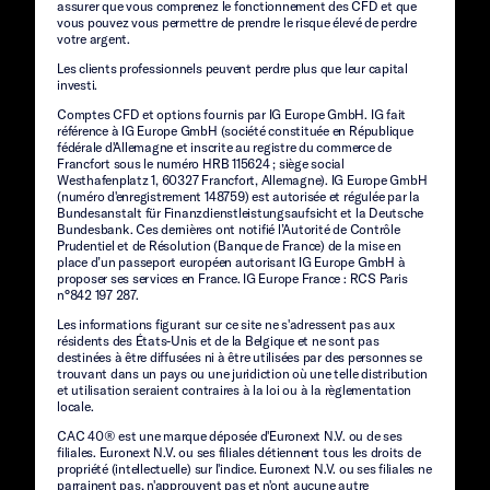
assurer que vous comprenez le fonctionnement des CFD et que
vous pouvez vous permettre de prendre le risque élevé de perdre
votre argent.
Les clients professionnels peuvent perdre plus que leur capital
investi.
Comptes CFD et options fournis par IG Europe GmbH. IG fait
référence à IG Europe GmbH (société constituée en République
fédérale d'Allemagne et inscrite au registre du commerce de
Francfort sous le numéro HRB 115624 ; siège social
Westhafenplatz 1, 60327 Francfort, Allemagne). IG Europe GmbH
(numéro d'enregistrement 148759) est autorisée et régulée par la
Bundesanstalt für Finanzdienstleistungsaufsicht et la Deutsche
Bundesbank. Ces dernières ont notifié l’Autorité de Contrôle
Prudentiel et de Résolution (Banque de France) de la mise en
place d’un passeport européen autorisant IG Europe GmbH à
proposer ses services en France. IG Europe France : RCS Paris
n°842 197 287.
Les informations figurant sur ce site ne s'adressent pas aux
résidents des États-Unis et de la Belgique et ne sont pas
destinées à être diffusées ni à être utilisées par des personnes se
trouvant dans un pays ou une juridiction où une telle distribution
et utilisation seraient contraires à la loi ou à la règlementation
locale.
CAC 40® est une marque déposée d'Euronext N.V. ou de ses
filiales. Euronext N.V. ou ses filiales détiennent tous les droits de
propriété (intellectuelle) sur l'indice. Euronext N.V. ou ses filiales ne
parrainent pas, n'approuvent pas et n'ont aucune autre