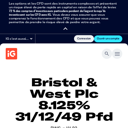
Les options et les CFD sont des instruments complexes et présentent
un risque élevé de perte rapide en capital en raison de l’effet de levier.
72 % des comptes d’investisseurs particuliers perdent de l’argent lorsqu’ils
investissent sur les CFD avec IG
. Vous devez vous assurer que vous
comprenez le fonctionnement des CFD et que vous pouvez vous
permettre de prendre le risque élevé de perdre votre argent.
Connexion
Ouvrir un compte
IG c'est aussi…
Bristol &
West Plc
8.125%
31/12/49 Pfd