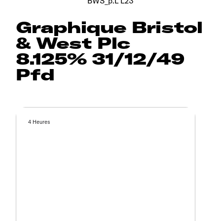
BWS_p.L^L23
Graphique Bristol
& West Plc
8.125% 31/12/49
Pfd
4 Heures