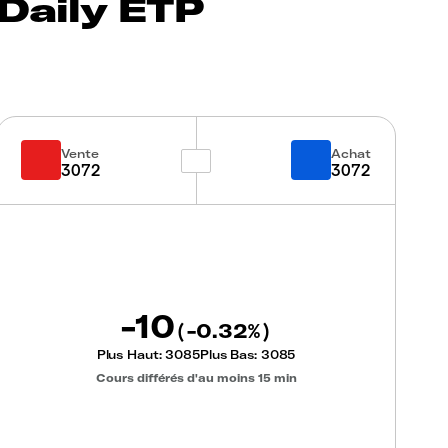
Daily ETP
Vente
Achat
3072
3072
-10
-0.32
(
%)
Plus Haut:
3085
Plus Bas:
3085
Cours différés d'au moins 15 min