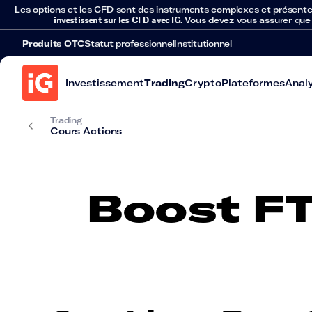
Les options et les CFD sont des instruments complexes et présentent 
investissent sur les CFD avec IG
. Vous devez vous assurer que
Produits OTC
Statut professionnel
Institutionnel
Investissement
Trading
Crypto
Plateformes
Anal
Trading
Cours Actions
Boost FT