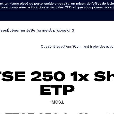
un risque élevé de perte rapide en capital en raison de l’effet de levie
 vous comprenez le fonctionnement des CFD et que vous pouvez vous per
yses
Événements
Se former
À propos d'IG
Que sont les actions ?
Comment trader des actio
SE 250 1x Sh
ETP
1MCS.L