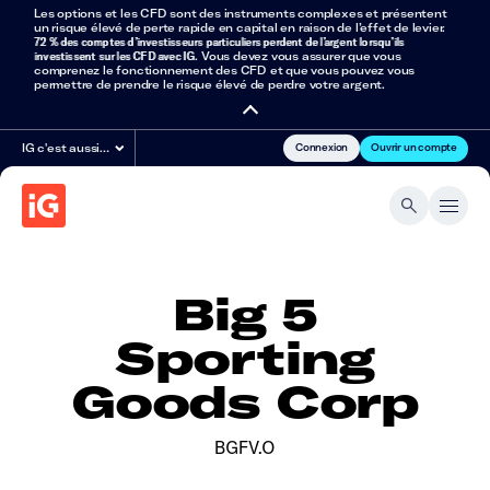
Les options et les CFD sont des instruments complexes et présentent
un risque élevé de perte rapide en capital en raison de l’effet de levier.
72 % des comptes d’investisseurs particuliers perdent de l’argent lorsqu’ils
investissent sur les CFD avec IG
. Vous devez vous assurer que vous
comprenez le fonctionnement des CFD et que vous pouvez vous
permettre de prendre le risque élevé de perdre votre argent.
Connexion
Ouvrir un compte
IG c'est aussi…
Big 5
Sporting
Goods Corp
BGFV.O