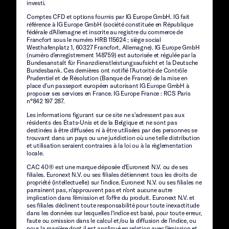
investi.
Comptes CFD et options fournis par IG Europe GmbH. IG fait
référence à IG Europe GmbH (société constituée en République
fédérale d'Allemagne et inscrite au registre du commerce de
Francfort sous le numéro HRB 115624 ; siège social
Westhafenplatz 1, 60327 Francfort, Allemagne). IG Europe GmbH
(numéro d'enregistrement 148759) est autorisée et régulée par la
Bundesanstalt für Finanzdienstleistungsaufsicht et la Deutsche
Bundesbank. Ces dernières ont notifié l’Autorité de Contrôle
Prudentiel et de Résolution (Banque de France) de la mise en
place d’un passeport européen autorisant IG Europe GmbH à
proposer ses services en France. IG Europe France : RCS Paris
n°842 197 287.
Les informations figurant sur ce site ne s'adressent pas aux
résidents des États-Unis et de la Belgique et ne sont pas
destinées à être diffusées ni à être utilisées par des personnes se
trouvant dans un pays ou une juridiction où une telle distribution
et utilisation seraient contraires à la loi ou à la règlementation
locale.
CAC 40® est une marque déposée d'Euronext N.V. ou de ses
filiales. Euronext N.V. ou ses filiales détiennent tous les droits de
propriété (intellectuelle) sur l'indice. Euronext N.V. ou ses filiales ne
parrainent pas, n'approuvent pas et n'ont aucune autre
implication dans l'émission et l'offre du produit. Euronext N.V. et
ses filiales déclinent toute responsabilité pour toute inexactitude
dans les données sur lesquelles l'indice est basé, pour toute erreur,
faute ou omission dans le calcul et/ou la diffusion de l'indice, ou
pour la manière dont il est appliqué en relation avec l'émission et