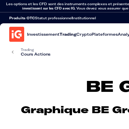
Les options et les CFD sont des instruments complexes et présentent 
investissent sur les CFD avec IG
. Vous devez vous assurer que
Produits OTC
Statut professionnel
Institutionnel
Investissement
Trading
Crypto
Plateformes
Anal
Trading
Cours Actions
BE 
Graphique BE Gr