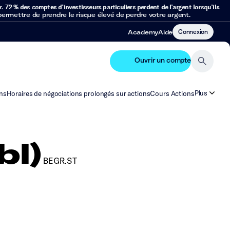
r.
72 % des comptes d’investisseurs particuliers perdent de l’argent lorsqu’ils
mettre de prendre le risque élevé de perdre votre argent.
Connexion
Academy
Aide
Ouvrir un compte
Plus
ns
Horaires de négociations prolongés sur actions
Cours Actions
bl)
BEGR.ST