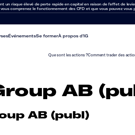
un risque élevé de perte rapide en capital en raison de l’effet de levie
 vous comprenez le fonctionnement des CFD et que vous pouvez vous per
yses
Événements
Se former
À propos d'IG
Que sont les actions ?
Comment trader des actio
Group AB (pu
oup AB (publ)