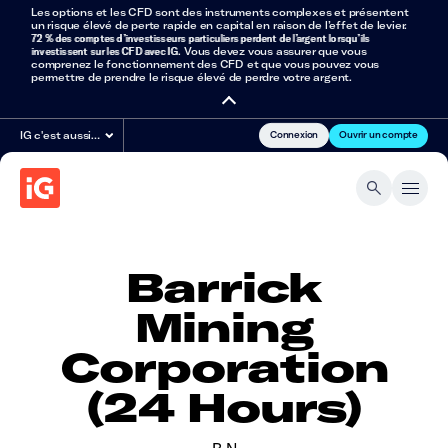
Les options et les CFD sont des instruments complexes et présentent
un risque élevé de perte rapide en capital en raison de l’effet de levier.
72 % des comptes d’investisseurs particuliers perdent de l’argent lorsqu’ils
investissent sur les CFD avec IG
. Vous devez vous assurer que vous
comprenez le fonctionnement des CFD et que vous pouvez vous
permettre de prendre le risque élevé de perdre votre argent.
Connexion
Ouvrir un compte
IG c'est aussi…
Barrick
Mining
Corporation
(24 Hours)