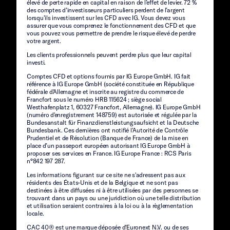
élevé de perte rapide en capital en raison de l’effet de levier. 72 %
des comptes d’investisseurs particuliers perdent de l’argent
lorsqu’ils investissent sur les CFD avec IG. Vous devez vous
assurer que vous comprenez le fonctionnement des CFD et que
vous pouvez vous permettre de prendre le risque élevé de perdre
votre argent.
Les clients professionnels peuvent perdre plus que leur capital
investi.
Comptes CFD et options fournis par IG Europe GmbH. IG fait
référence à IG Europe GmbH (société constituée en République
fédérale d'Allemagne et inscrite au registre du commerce de
Francfort sous le numéro HRB 115624 ; siège social
Westhafenplatz 1, 60327 Francfort, Allemagne). IG Europe GmbH
(numéro d'enregistrement 148759) est autorisée et régulée par la
Bundesanstalt für Finanzdienstleistungsaufsicht et la Deutsche
Bundesbank. Ces dernières ont notifié l’Autorité de Contrôle
Prudentiel et de Résolution (Banque de France) de la mise en
place d’un passeport européen autorisant IG Europe GmbH à
proposer ses services en France. IG Europe France : RCS Paris
n°842 197 287.
Les informations figurant sur ce site ne s'adressent pas aux
résidents des États-Unis et de la Belgique et ne sont pas
destinées à être diffusées ni à être utilisées par des personnes se
trouvant dans un pays ou une juridiction où une telle distribution
et utilisation seraient contraires à la loi ou à la règlementation
locale.
CAC 40® est une marque déposée d'Euronext N.V. ou de ses