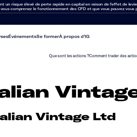
un risque élevé de perte rapide en capital en raison de l’effet de levie
 vous comprenez le fonctionnement des CFD et que vous pouvez vous per
yses
Événements
Se former
À propos d'IG
Que sont les actions ?
Comment trader des actio
alian Vintag
alian Vintage Ltd