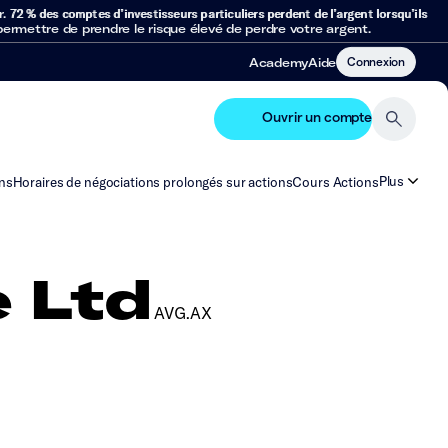
r.
72 % des comptes d’investisseurs particuliers perdent de l’argent lorsqu’ils
mettre de prendre le risque élevé de perdre votre argent.
Connexion
Academy
Aide
Ouvrir un compte
Plus
ns
Horaires de négociations prolongés sur actions
Cours Actions
e Ltd
AVG.AX