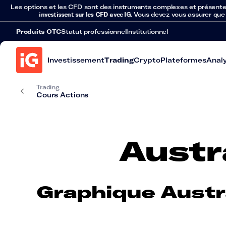
Les options et les CFD sont des instruments complexes et présentent 
investissent sur les CFD avec IG
. Vous devez vous assurer que
Produits OTC
Statut professionnel
Institutionnel
Investissement
Trading
Crypto
Plateformes
Anal
Trading
Cours Actions
Austr
Graphique Austr