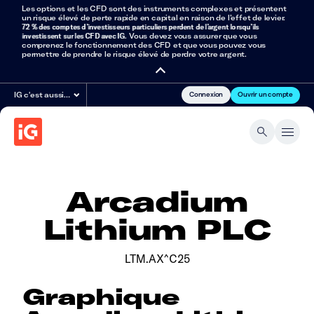
Les options et les CFD sont des instruments complexes et présentent
un risque élevé de perte rapide en capital en raison de l’effet de levier.
72 % des comptes d’investisseurs particuliers perdent de l’argent lorsqu’ils
investissent sur les CFD avec IG
. Vous devez vous assurer que vous
comprenez le fonctionnement des CFD et que vous pouvez vous
permettre de prendre le risque élevé de perdre votre argent.
Connexion
Ouvrir un compte
IG c'est aussi…
Arcadium
Lithium PLC
LTM.AX^C25
Graphique