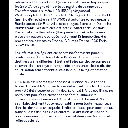
référence à IG Europe GmbH (société constituée en République
fédérale d'Allemagne et inscrite au registre du commerce de
Francfort sous le numéro HRB 115624 ; siège social
Westhafenplatz 1, 60327 Francfort, Allemagne). IG Europe GmbH
(numéro d'enregistrement 148759) est autorisée et régulée par la
Bundesanstalt für Finanzdienstleistungsaufsicht et la Deutsche
Bundesbank. Ces dernières ont notifié l’Autorité de Contrôle
Prudentiel et de Résolution (Banque de France) de la mise en
place d’un passeport européen autorisant IG Europe GmbH à
proposer ses services en France. IG Europe France : RCS Paris
n°842 197 287.
Les informations figurant sur ce site ne s'adressent pas aux
résidents des États-Unis et de la Belgique et ne sont pas
destinées à être diffusées ni à être utilisées par des personnes se
trouvant dans un pays ou une juridiction où une telle distribution
et utilisation seraient contraires à la loi ou à la règlementation
locale.
CAC 40® est une marque déposée d'Euronext N.V. ou de ses
filiales. Euronext N.V. ou ses filiales détiennent tous les droits de
propriété (intellectuelle) sur l'indice. Euronext N.V. ou ses filiales ne
parrainent pas, n'approuvent pas et n'ont aucune autre
implication dans l'émission et l'offre du produit. Euronext N.V. et
ses filiales déclinent toute responsabilité pour toute inexactitude
dans les données sur lesquelles l'indice est basé, pour toute erreur,
faute ou omission dans le calcul et/ou la diffusion de l'indice, ou
pour la manière dont il est appliqué en relation avec l'émission et
l'offre de celui-ci.