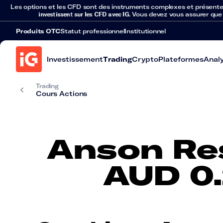
Les options et les CFD sont des instruments complexes et présentent 
investissent sur les CFD avec IG
. Vous devez vous assurer que
Produits OTC
Statut professionnel
Institutionnel
Investissement
Trading
Crypto
Plateformes
Anal
Trading
Cours Actions
Anson Re
AUD 0