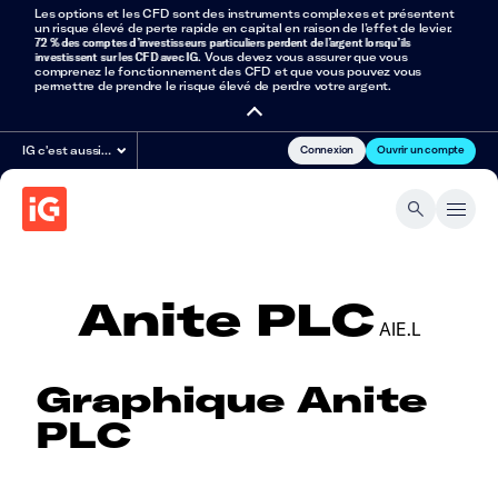
Les options et les CFD sont des instruments complexes et présentent
un risque élevé de perte rapide en capital en raison de l’effet de levier.
72 % des comptes d’investisseurs particuliers perdent de l’argent lorsqu’ils
investissent sur les CFD avec IG
. Vous devez vous assurer que vous
comprenez le fonctionnement des CFD et que vous pouvez vous
permettre de prendre le risque élevé de perdre votre argent.
Connexion
Ouvrir un compte
IG c'est aussi…
Anite PLC
AIE.L
Graphique Anite
PLC