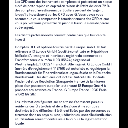
Les CFD sont des instruments complexes et présentent un risque
élevé de perte rapide en capital en raison de l’effet de levier. 72 %
des comptes d’investisseurs particuliers perdent de l’argent
lorsqu’ils investissent sur les CFD avec IG. Vous devez vous
assurer que vous comprenez le fonctionnement des CFD et que
vous pouvez vous permettre de prendre le risque élevé de perdre
votre argent.
Les clients professionnels peuvent perdre plus que leur capital
investi.
Comptes CFD et options fournis par IG Europe GmbH. IG fait
référence à IG Europe GmbH (société constituée en République
fédérale d'Allemagne et inscrite au registre du commerce de
Francfort sous le numéro HRB 115624 ; siège social
Westhafenplatz 1, 60327 Francfort, Allemagne). IG Europe GmbH
(numéro d'enregistrement 148759) est autorisée et régulée par la
Bundesanstalt für Finanzdienstleistungsaufsicht et la Deutsche
Bundesbank. Ces dernières ont notifié l’Autorité de Contrôle
Prudentiel et de Résolution (Banque de France) de la mise en
place d’un passeport européen autorisant IG Europe GmbH à
proposer ses services en France. IG Europe France : RCS Paris
n°842 197 287.
Les informations figurant sur ce site ne s'adressent pas aux
résidents des États-Unis et de la Belgique et ne sont pas
destinées à être diffusées ni à être utilisées par des personnes se
trouvant dans un pays ou une juridiction où une telle distribution
et utilisation seraient contraires à la loi ou à la règlementation
locale.