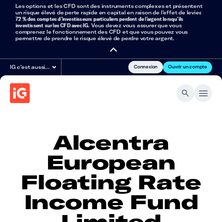
Les options et les CFD sont des instruments complexes et présentent
un risque élevé de perte rapide en capital en raison de l’effet de levier.
72 % des comptes d’investisseurs particuliers perdent de l’argent lorsqu’ils
investissent sur les CFD avec IG
. Vous devez vous assurer que vous
comprenez le fonctionnement des CFD et que vous pouvez vous
permettre de prendre le risque élevé de perdre votre argent.
Connexion
Ouvrir un compte
IG c'est aussi…
Alcentra
European
Floating Rate
Income Fund
Limited